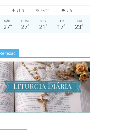
81 %
4kmh
0 %
SÁB
DOM
SEG
TER
QUA
27
°
27
°
21
°
17
°
23
°
Reflexão