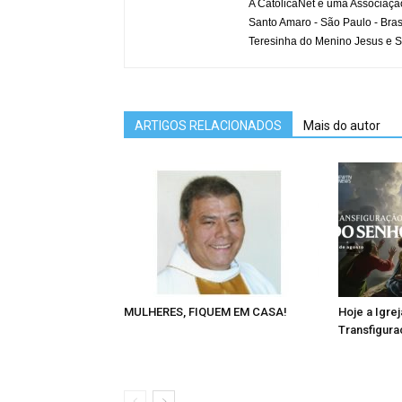
A CatolicaNet é uma Associaçã
Santo Amaro - São Paulo - Bras
Teresinha do Menino Jesus e S
ARTIGOS RELACIONADOS
Mais do autor
MULHERES, FIQUEM EM CASA!
Hoje a Igrej
Transfigur