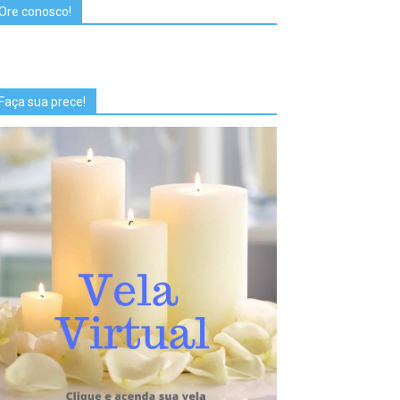
Ore conosco!
Faça sua prece!