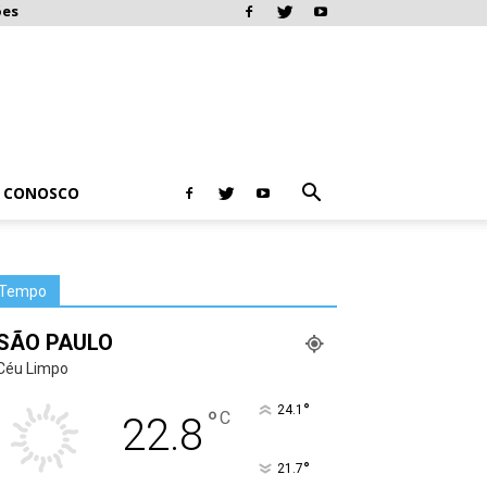
ões
E CONOSCO
Tempo
SÃO PAULO
Céu Limpo
°
24.1
°
C
22.8
°
21.7