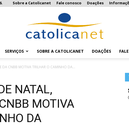
6.
Sobre a Catolicanet
Fale conosco
Doações
Informaç
SERVIÇOS
SOBRE A CATOLICANET
DOAÇÕES
FAL
Catolicanet
E DA CNBB MOTIVA TRILHAR O CAMINHO DA...
E NATAL,
 CNBB MOTIVA
INHO DA