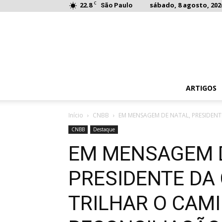
C
22.8
sábado, 8 agosto, 202
São Paulo
ARTIGOS
Início
CNBB
EM MENSAGEM DE NATAL, PRESIDENT
CNBB
Destaque
EM MENSAGEM D
PRESIDENTE DA
TRILHAR O CAM