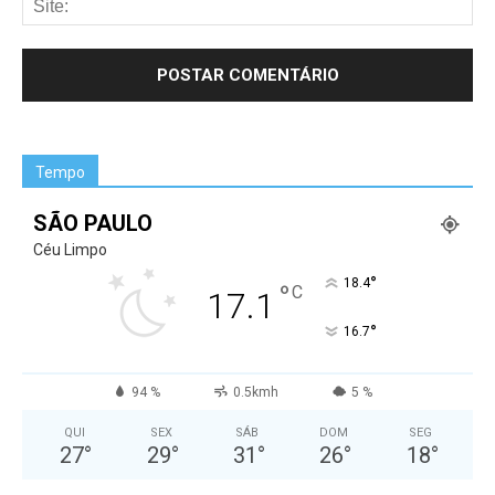
Tempo
SÃO PAULO
Céu Limpo
°
18.4
°
C
17.1
°
16.7
94 %
0.5kmh
5 %
QUI
SEX
SÁB
DOM
SEG
27
°
29
°
31
°
26
°
18
°