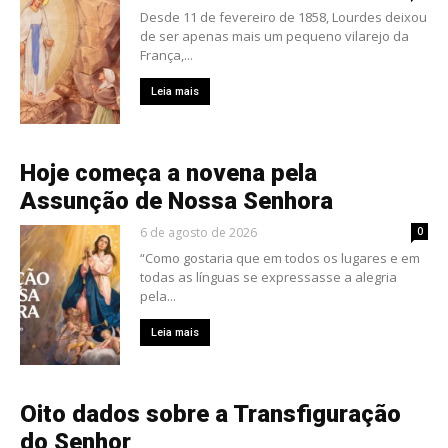
Desde 11 de fevereiro de 1858, Lourdes deixou
de ser apenas mais um pequeno vilarejo da
França,...
Leia mais
Hoje começa a novena pela
Assunção de Nossa Senhora
6 de agosto de 2026
0
“Como gostaria que em todos os lugares e em
todas as línguas se expressasse a alegria
pela...
Leia mais
Oito dados sobre a Transfiguração
do Senhor