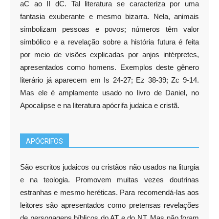
aC ao II dC. Tal literatura se caracteriza por uma
fantasia exuberante e mesmo bizarra. Nela, animais
simbolizam pessoas e povos; números têm valor
simbólico e a revelação sobre a história futura é feita
por meio de visões explicadas por anjos intérpretes,
apresentados como homens. Exemplos deste gênero
literário já aparecem em Is 24-27; Ez 38-39; Zc 9-14.
Mas ele é amplamente usado no livro de Daniel, no
Apocalipse e na literatura apócrifa judaica e cristã.
APÓCRIFOS
São escritos judaicos ou cristãos não usados na liturgia
e na teologia. Promovem muitas vezes doutrinas
estranhas e mesmo heréticas. Para recomendá-las aos
leitores são apresentados como pretensas revelações
de personagens bíblicos do AT e do NT. Mas não foram