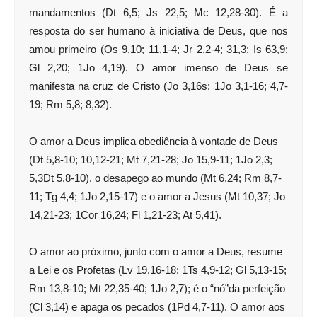
mandamentos (Dt 6,5; Js 22,5; Mc 12,28-30). É a
resposta do ser humano à iniciativa de Deus, que nos
amou primeiro (Os 9,10; 11,1-4; Jr 2,2-4; 31,3; Is 63,9;
Gl 2,20; 1Jo 4,19). O amor imenso de Deus se
manifesta na cruz de Cristo (Jo 3,16s; 1Jo 3,1-16; 4,7-
19; Rm 5,8; 8,32).
O amor a Deus implica obediência à vontade de Deus
(Dt 5,8-10; 10,12-21; Mt 7,21-28; Jo 15,9-11; 1Jo 2,3;
5,3Dt 5,8-10), o desapego ao mundo (Mt 6,24; Rm 8,7-
11; Tg 4,4; 1Jo 2,15-17) e o amor a Jesus (Mt 10,37; Jo
14,21-23; 1Cor 16,24; Fl 1,21-23; At 5,41).
O amor ao próximo, junto com o amor a Deus, resume
a Lei e os Profetas (Lv 19,16-18; 1Ts 4,9-12; Gl 5,13-15;
Rm 13,8-10; Mt 22,35-40; 1Jo 2,7); é o “nó”da perfeição
(Cl 3,14) e apaga os pecados (1Pd 4,7-11). O amor aos