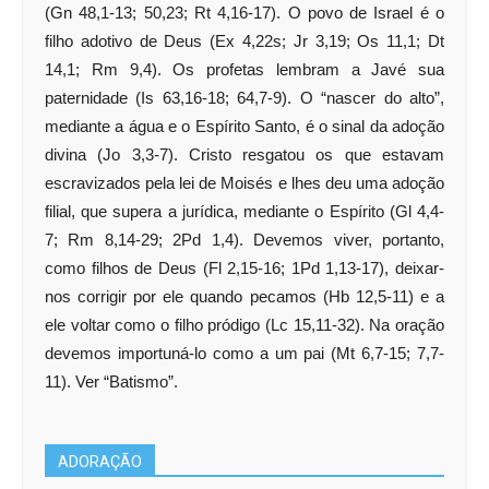
(Gn 48,1-13; 50,23; Rt 4,16-17). O povo de Israel é o
filho adotivo de Deus (Ex 4,22s; Jr 3,19; Os 11,1; Dt
14,1; Rm 9,4). Os profetas lembram a Javé sua
paternidade (Is 63,16-18; 64,7-9). O “nascer do alto”,
mediante a água e o Espírito Santo, é o sinal da adoção
divina (Jo 3,3-7). Cristo resgatou os que estavam
escravizados pela lei de Moisés e lhes deu uma adoção
filial, que supera a jurídica, mediante o Espírito (Gl 4,4-
7; Rm 8,14-29; 2Pd 1,4). Devemos viver, portanto,
como filhos de Deus (Fl 2,15-16; 1Pd 1,13-17), deixar-
nos corrigir por ele quando pecamos (Hb 12,5-11) e a
ele voltar como o filho pródigo (Lc 15,11-32). Na oração
devemos importuná-lo como a um pai (Mt 6,7-15; 7,7-
11). Ver “Batismo”.
ADORAÇÃO