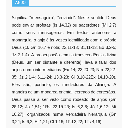
ANJO
Significa “mensageiro”, “enviado”. Neste sentido Deus
pode enviar profetas (Is 14,32) ou sacerdotes (Ml 2,7)
como seus mensageiros. Em textos anteriores à
monarquia, o anjo é às vezes identificado com o próprio
Deus (cf. Gn 16,7 e nota; 22,11-18; 31,11-13; Ex 3,2-5;
Jz 2,1-4). A preocupação com a transcendência divina
(Deus, um ser distante e diferente), leva a falar dos
anjos como intermediários (Ex 14; 23,20-23; Nm 22,22-
35; Jz 2,1-4; 6,11-24; 13,3-23; Gl 3,18-22Ex 14,19-20).
Eles são, portanto, os mediadores da Aliança. À
maneira de um monarca oriental, cercado de cortesãos,
Deus passa a ser visto como rodeado de anjos (Gn
28,12; Jo 1,51; 1Rs 22,19-23; Is 6,2-6; Jó 1,6-12; Mt
16,27), organizados numa verdadeira hierarquia (Gn
3,24; Is 6,2; Ef 1,21; Cl 1,16; 1Pd 3,22; 1Ts 4,16).