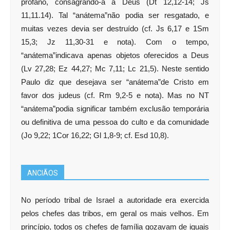
profano, consagrando-a a Deus (Dt 12,12-14; Js
11,11.14). Tal “anátema”não podia ser resgatado, e
muitas vezes devia ser destruído (cf. Js 6,17 e 1Sm
15,3; Jz 11,30-31 e nota). Com o tempo,
“anátema”indicava apenas objetos oferecidos a Deus
(Lv 27,28; Ez 44,27; Mc 7,11; Lc 21,5). Neste sentido
Paulo diz que desejava ser “anátema”de Cristo em
favor dos judeus (cf. Rm 9,2-5 e nota). Mas no NT
“anátema”podia significar também exclusão temporária
ou definitiva de uma pessoa do culto e da comunidade
(Jo 9,22; 1Cor 16,22; Gl 1,8-9; cf. Esd 10,8).
ANCIÃOS
No período tribal de Israel a autoridade era exercida
pelos chefes das tribos, em geral os mais velhos. Em
princípio, todos os chefes de família gozavam de iguais