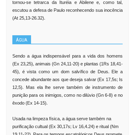
tornou-se tetrarca da Ituréia e Abilene e, como tal,
escutou a defesa de Paulo reconhecendo sua inocência
(At 25,13-26.32).
ÁGUA
Sendo a água indispensável para a vida dos homens
(Ex 23,25), animais (Gn 24,11-20) e plantas (1Rs 18,41-
45), é vista como um dom salvífico de Deus. Ele a
concede abundante aos que deseja salvar (Ex 17,5s; Is
12,5). Mas ela lhe serve também de instrumento de
punição para os inimigos, como no dilúvio (Gn 6-8) e no
êxodo (Ex 14-15).
Usada na limpeza física, a água serve também na
purificação cultual (Ex 30,17s; Lv 16,4.24) e ritual (Nm
19,11-22). Para os tempos escatológicos Deus promete