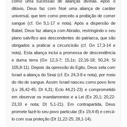
como uma sucessão de alianças divinas. Após o
dilúvio, Deus faz com Noé uma aliança de caráter
universal, que tem como preceito a proibição de comer
sangue (cf. Gn 9,1-17 e nota). Após a dispersão de
Babel, Deus faz aliança com Abraão, restringindo o seu
plano salvífico aos descendentes do patriarca, que são
obrigados a praticar a circuncisão (cf. Gn 17,3-14 e
nota). Esta aliança inclui a promessa de descendência
e duma terra (Gn 12,3-7; 15,1s; 22,16-18; 50,24; Sl
105,8-11). Depois da opressão do Egito, Deus sela com
Israel a aliança do Sinai (cf. Ex 24,3-8 e nota), por meio
do rito de sangue. Assim Israel nasceu como povo livre
(Lv 26,42-45; Dt 4,31; Eclo 44,21-23) e comprometido
em observar os mandamentos e a Lei (Ex 20,1; 20,22-
23,33 e nota; Dt 5,1-21). Em contrapartida, Deus
promete fazê-lo seu povo particular (Ex 19,4-8) e cercá-
lo com sua proteção (Dt 11,22-25; 28,1-14).