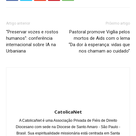
Artigo anterior
Próximo artigo
“Preservar vozes e rostos
Pastoral promove Vigília pelos
humanos”: conferência
mortos de Aids com o lema
internacional sobre IA na
“Da dor à esperança: vidas que
Urbaniana
nos chamam ao cuidado”
CatolicaNet
A CatolicaNet é uma Associação Privada de Fiéis de Direito
Diocesano com sede na Diocese de Santo Amaro - São Paulo -
Brasil. Sua espiritualidade missionária está centrada em Santa