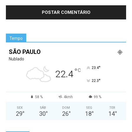
Tempo
SÃO PAULO
Nublado
°
23.4
°
C
22.4
°
22.3
58 %
4kmh
99 %
SEX
SÁB
DOM
SEG
TER
29
°
30
°
26
°
18
°
14
°