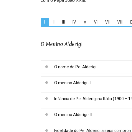
com o Papa João XXIII.
I
II
III
IV
V
VI
VII
VIII
I
O Menino Alderígi
O nome do Pe. Alderígi
O menino Alderígi - I
Infância de Pe. Alderígi na Itália (1900 – 1
O menino Alderígi - II
Fidelidade do Pe. Alderígi a seus compro