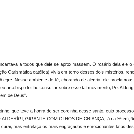
ncantava a todos que dele se aproximassem. O rosário dela ele o 
 Carismática católica) vivia em torno desses dois mistérios, renov
Alegre. Nesse ambiente de fé, chorando de alegria, ele proclamou: 
u arcebispo foi lhe consultar sobre esse tal movimento, Pe. Alderíg
 vem de Deus”.
inho, que teve a honra de ser coroinha desse santo, cujo processo 
 livros: ALDERÍGI, GIGANTE COM OLHOS DE CRIANÇA, já na 9ª ed
e curar, mas entrelaça os mais engraçados e emocionantes fatos des