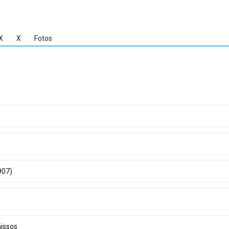
X
X
Fotos
907)
missos