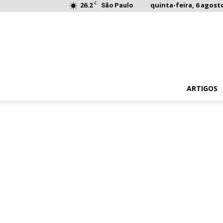
C
26.2
quinta-feira, 6 agosto
São Paulo
ARTIGOS