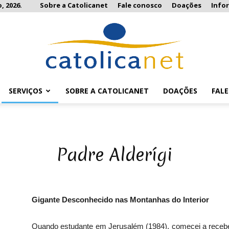
, 2026.
Sobre a Catolicanet
Fale conosco
Doações
Info
SERVIÇOS
SOBRE A CATOLICANET
DOAÇÕES
FAL
Catolicanet
Padre Alderígi
Gigante Desconhecido nas Montanhas do Interior
Quando estudante em Jerusalém (1984), comecei a receber 