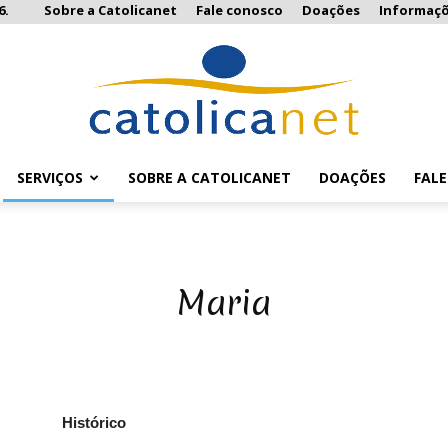
6.
Sobre a Catolicanet
Fale conosco
Doações
Informaç
SERVIÇOS
SOBRE A CATOLICANET
DOAÇÕES
FAL
Catolicanet
Maria
Histórico