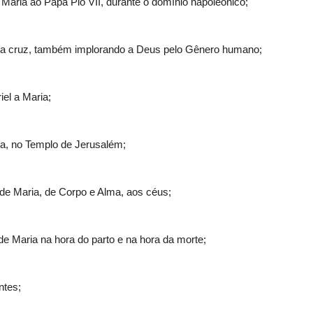
 Maria ao Papa Pio VII, durante o domínio napoleônico;
 a cruz, também implorando a Deus pelo Gênero humano;
iel a Maria;
a, no Templo de Jerusalém;
de Maria, de Corpo e Alma, aos céus;
e Maria na hora do parto e na hora da morte;
ntes;