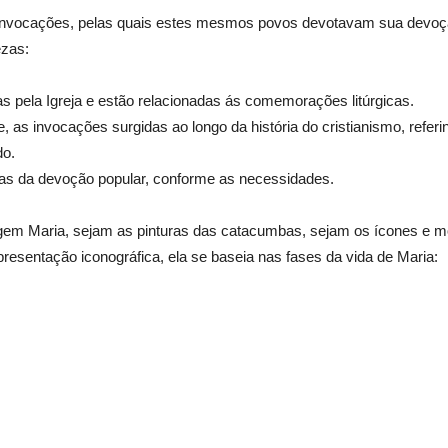
e invocações, pelas quais estes mesmos povos devotavam sua devo
ezas:
as pela Igreja e estão relacionadas ás comemorações litúrgicas.
, as invocações surgidas ao longo da história do cristianismo, refer
do.
das da devoção popular, conforme as necessidades.
gem Maria, sejam as pinturas das catacumbas, sejam os ícones e mosa
epresentação iconográfica, ela se baseia nas fases da vida de Maria: