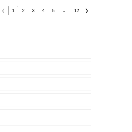
…
❮
1
2
3
4
5
12
❯