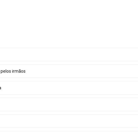
r pelos irmãos
a