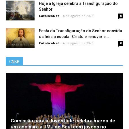
Hoje a Igreja celebra a Transfiguração do
Senhor
CatolicaNet
-
6 de agosto de 2026
0
Festa da Transfiguração do Senhor convida
os fiéis a escutar Cristo e renovar a...
CatolicaNet
-
6 de agosto de 2026
0
CNBB
Comissão para a Juventude celebra marco de
um ano para a JMJ de Seul com jovens no