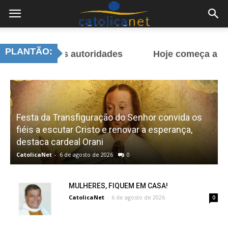
PLANTÃO:
das autoridades
Hoje começa a novena pela 
Festa da Transfiguração do Senhor convida os
fiéis a escutar Cristo e renovar a esperança,
r
destaca cardeal Orani
CatolicaNet
-
6 de agosto de 2026
0
C
MULHERES, FIQUEM EM CASA!
CatolicaNet
-
6 de agosto de 2026
0