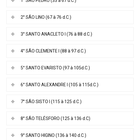
1° SÃO PEDRO (33 à 67 d.C.)
2° SÃO LINO (67 à 76 d.C.)
3° SANTO ANACLETO I (76 à 88 d.C.)
4° SÃO CLEMENTE I (88 à 97 d.C.)
5° SANTO EVARISTO (97 à 105d.C.)
6° SANTO ALEXANDRE I (105 à 115d.C.)
7° SÃO SISTO I (115 à 125 d.C.)
8° SÃO TELÉSFORO (125 à 136 d.C)
9° SANTO HIGINO (136 à 140 d.C.)