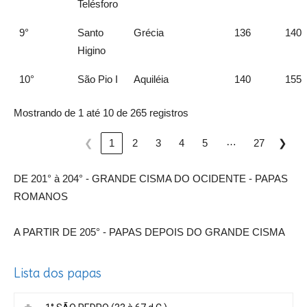
Telésforo
9°
Santo
Grécia
136
140
Higino
10°
São Pio I
Aquiléia
140
155
Mostrando de 1 até 10 de 265 registros
…
❮
1
2
3
4
5
27
❯
DE 201° à 204° - GRANDE CISMA DO OCIDENTE - PAPAS
ROMANOS
A PARTIR DE 205° - PAPAS DEPOIS DO GRANDE CISMA
Lista dos papas