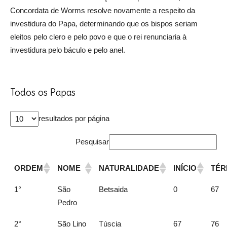
Concordata de Worms resolve novamente a respeito da
investidura do Papa, determinando que os bispos seriam
eleitos pelo clero e pelo povo e que o rei renunciaria à
investidura pelo báculo e pelo anel.
Todos os Papas
resultados por página
Pesquisar
ORDEM
NOME
NATURALIDADE
INÍCIO
TÉR
1°
São
Betsaida
0
67
Pedro
2°
São Lino
Túscia
67
76