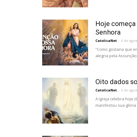
Hoje começa 
Senhora
CatolicaNet
-
6 de agos
“Como gostaria que em
alegria pela Assunção 
Oito dados s
CatolicaNet
-
6 de agos
A Igreja celebra hoje 
manifestou sua glória 