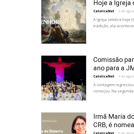
Hoje a Igreja
CatolicaNet
-
6 de agos
A Igreja celebra hoje 
tradição, ela acontece
Comissão par
ano para a JM
CatolicaNet
-
6 de agos
A contagem regressiva
começou. Na segunda-fe
Irmã Maria do
CRB, é nomead
CatolicaNet
-
6 de agos