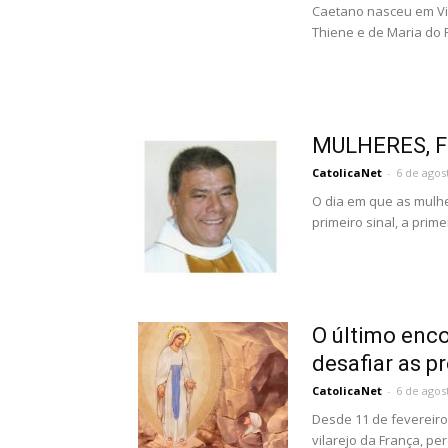
Caetano nasceu em Vic
Thiene e de Maria do P
MULHERES, F
CatolicaNet
-
6 de agos
O dia em que as mulher
primeiro sinal, a pri
O último enc
desafiar as p
CatolicaNet
-
6 de agos
Desde 11 de fevereir
vilarejo da França, per