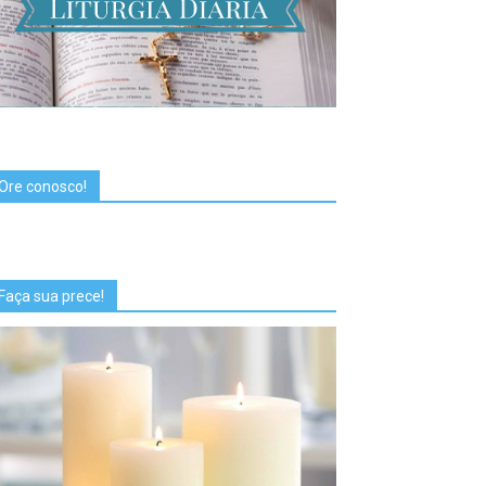
Ore conosco!
Faça sua prece!