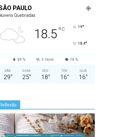
SÃO PAULO
Nuvens Quebradas
°
19
°
C
18.5
°
18.4
89 %
3.1kmh
78 %
SÁB
DOM
SEG
TER
QUA
29
°
25
°
18
°
16
°
16
°
Reflexão