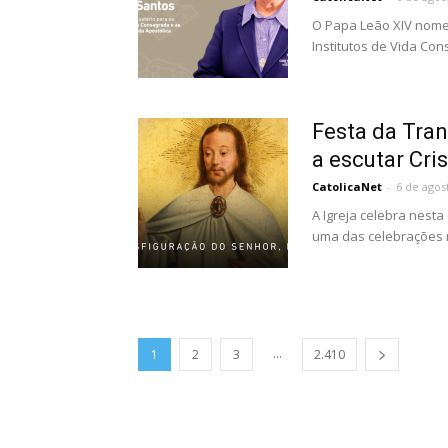
O Papa Leão XIV nomeo
Institutos de Vida Con
Festa da Tran
a escutar Cris
CatolicaNet
-
6 de agos
A Igreja celebra nesta
uma das celebrações mai
...
1
2
3
2.410