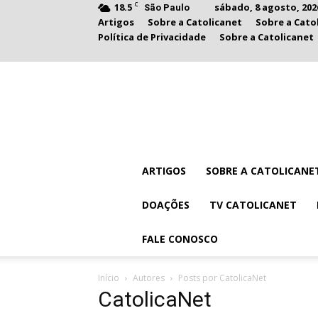
C
18.5
sábado, 8 agosto, 202
São Paulo
Artigos
Sobre a Catolicanet
Sobre a Cato
Política de Privacidade
Sobre a Catolicanet
ARTIGOS
SOBRE A CATOLICANE
DOAÇÕES
TV CATOLICANET
FALE CONOSCO
Início
Autores
Posts por CatolicaNet
CatolicaNet