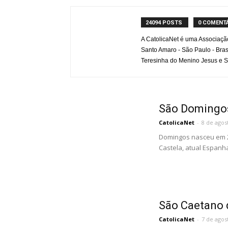
24094 POSTS
0 COMENT
A CatolicaNet é uma Associaçã
Santo Amaro - São Paulo - Bras
Teresinha do Menino Jesus e S
São Domingo
CatolicaNet
-
8 de agos
Domingos nasceu em 24
Castela, atual Espanha
São Caetano 
CatolicaNet
-
7 de agos