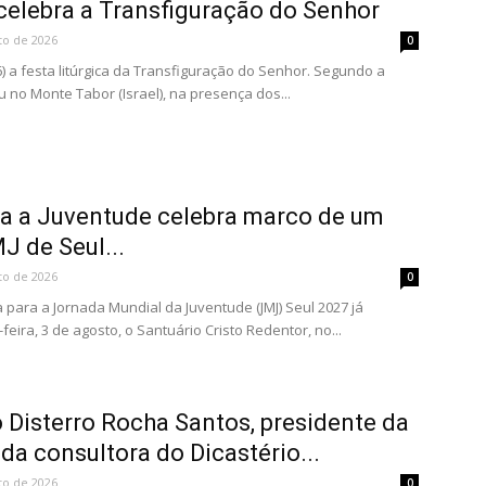
 celebra a Transfiguração do Senhor
to de 2026
0
(6) a festa litúrgica da Transfiguração do Senhor. Segundo a
u no Monte Tabor (Israel), na presença dos...
a a Juventude celebra marco de um
J de Seul...
to de 2026
0
 para a Jornada Mundial da Juventude (JMJ) Seul 2027 já
ira, 3 de agosto, o Santuário Cristo Redentor, no...
 Disterro Rocha Santos, presidente da
a consultora do Dicastério...
to de 2026
0