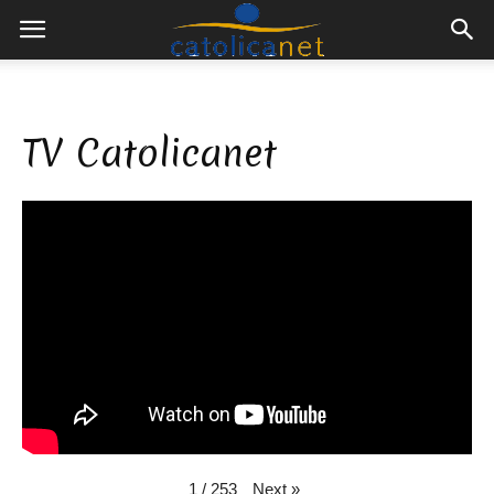
TV Catolicanet
Next
»
1
/
253