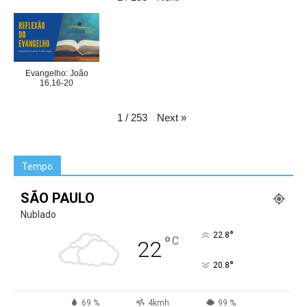
Evangelho: João
16,16-20
Next
»
1
/
253
Tempo
SÃO PAULO
Nublado
°
22.8
°
C
22
°
20.8
69 %
4kmh
99 %