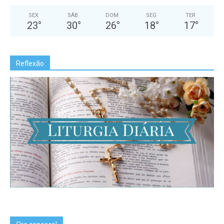
SEX
SÁB
DOM
SEG
TER
23
°
30
°
26
°
18
°
17
°
Reflexão