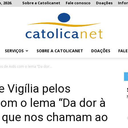
, 2026.
Sobre a Catolicanet
Fale conosco
Doações
Info
SERVIÇOS
SOBRE A CATOLICANET
DOAÇÕES
FAL
Catolicanet
os de Aids com o lema “Da dor...
 Vigília pelos
com o lema “Da dor à
s que nos chamam ao