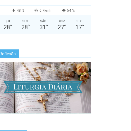
48 %
6.7kmh
54 %
QUI
SEX
SÁB
DOM
SEG
28
°
28
°
31
°
27
°
17
°
Reflexão