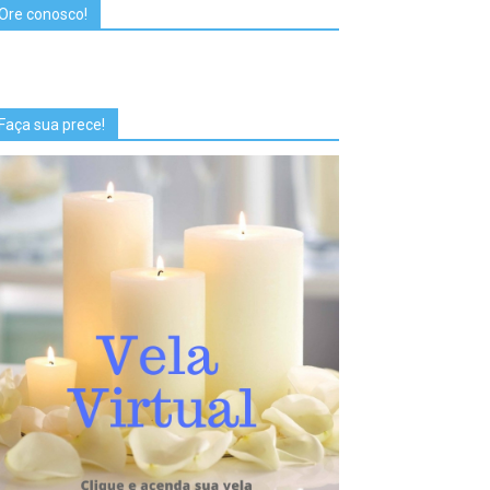
Ore conosco!
Faça sua prece!