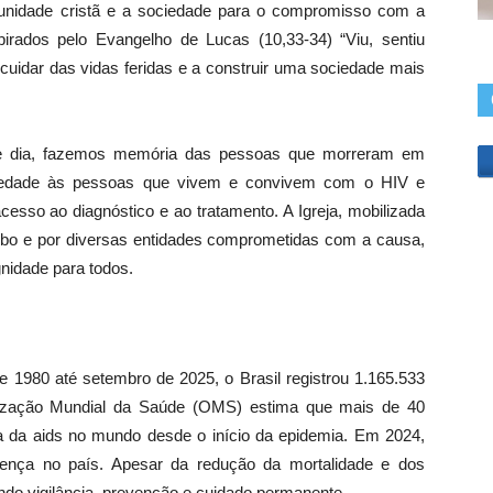
munidade cristã e a sociedade para o compromisso com a
irados pelo Evangelho de Lucas (10,33-34) “Viu, sentiu
idar das vidas feridas e a construir uma sociedade mais
ste dia, fazemos memória das pessoas que morreram em
ariedade às pessoas que vivem e convivem com o HIV e
esso ao diagnóstico e ao tratamento. A Igreja, mobilizada
mbo e por diversas entidades comprometidas com a causa,
nidade para todos.
 1980 até setembro de 2025, o Brasil registrou 1.165.533
nização Mundial da Saúde (OMS) estima que mais de 40
 da aids no mundo desde o início da epidemia. Em 2024,
oença no país. Apesar da redução da mortalidade e dos
ndo vigilância, prevenção e cuidado permanente.