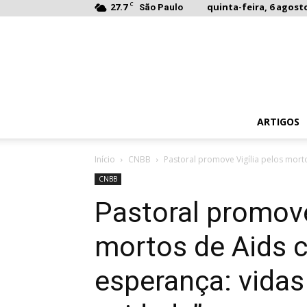
C
27.7
quinta-feira, 6 agosto
São Paulo
ARTIGOS
Início
CNBB
Pastoral promove Vigília pelos mort
CNBB
Pastoral promove
mortos de Aids 
esperança: vida