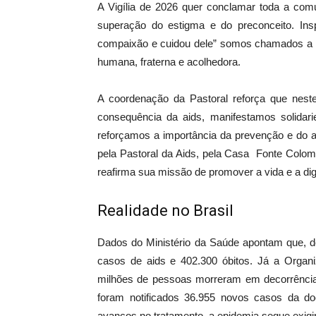
A Vigília de 2026 quer conclamar toda a co
superação do estigma e do preconceito. Insp
compaixão e cuidou dele” somos chamados a cu
humana, fraterna e acolhedora.
A coordenação da Pastoral reforça que ne
consequência da aids, manifestamos solid
reforçamos a importância da prevenção e do ac
pela Pastoral da Aids, pela Casa Fonte Colo
reafirma sua missão de promover a vida e a dig
Realidade no Brasil
Dados do Ministério da Saúde apontam que, de
casos de aids e 402.300 óbitos. Já a Orga
milhões de pessoas morreram em decorrência
foram notificados 36.955 novos casos da d
avanços no tratamento, a epidemia segue exigi