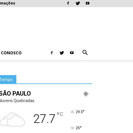
rmações
E CONOSCO
Tempo
SÃO PAULO
Nuvens Quebradas
°
29.5
°
C
27.7
°
25