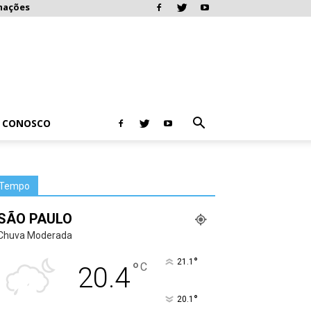
mações
E CONOSCO
Tempo
SÃO PAULO
Chuva Moderada
°
21.1
°
C
20.4
°
20.1