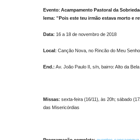
Evento: Acampamento Pastoral da Sobriedad
lema: “Pois este teu irmão estava morto e re
Data:
16 a 18 de novembro de 2018
Local:
Canção Nova, no Rincão do Meu Senho
End.:
Av. João Paulo II, s/n, bairro: Alto da Bel
Missas:
sexta-feira (16/11), às 20h; sábado (1
das Misericórdias
Programação completa:
eventos.cancaonova.