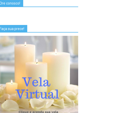
Ore conosco!
Faça sua prece!