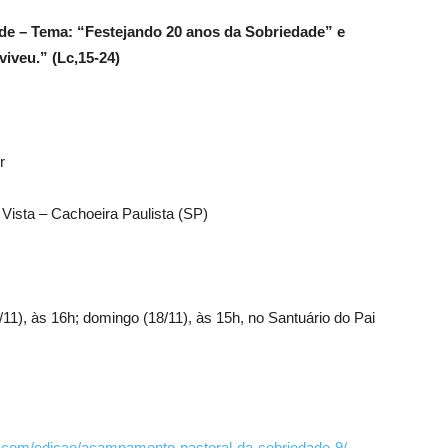
e – Tema: “Festejando 20 anos da Sobriedade” e
viveu.” (Lc,15-24)
r
a Vista – Cachoeira Paulista (SP)
7/11), às 16h; domingo (18/11), às 15h, no Santuário do Pai
com/edicao/acampamento-pastoral-da-sobriedade-9/