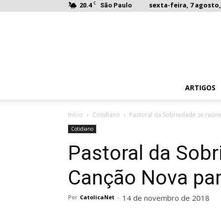
C
20.4
sexta-feira, 7 agosto,
São Paulo
ARTIGOS
Início
Cotidiano
Pastoral da Sobriedade se reún
Cotidiano
Pastoral da Sobr
Canção Nova par
14 de novembro de 2018
Por
CatolicaNet
-