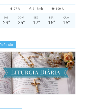
77 %
3.1kmh
100 %
SÁB
DOM
SEG
TER
QUA
29
°
26
°
17
°
15
°
15
°
Reflexão