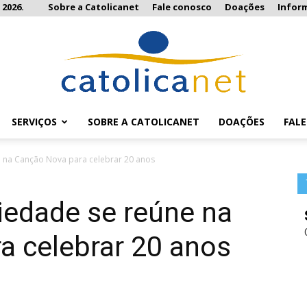
 2026.
Sobre a Catolicanet
Fale conosco
Doações
Infor
SERVIÇOS
SOBRE A CATOLICANET
DOAÇÕES
FAL
Catolicanet
e na Canção Nova para celebrar 20 anos
iedade se reúne na
a celebrar 20 anos