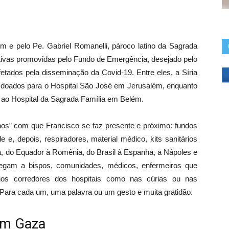
para
baixo
para
ém e pelo Pe. Gabriel Romanelli, pároco latino da Sagrada
aumentar
ativas promovidas pelo Fundo de Emergência, desejado pelo
ou
etados pela disseminação da Covid-19. Entre eles, a Síria
diminuir
am doados para o Hospital São José em Jerusalém, enquanto
o
 ao Hospital da Sagrada Família em Belém.
volume.
hos” com que Francisco se faz presente e próximo: fundos
 e, depois, respiradores, material médico, kits sanitários
a, do Equador à Romênia, do Brasil à Espanha, a Nápoles e
egam a bispos, comunidades, médicos, enfermeiros que
 nos corredores dos hospitais como nas cúrias ou nas
. Para cada um, uma palavra ou um gesto e muita gratidão.
 em Gaza