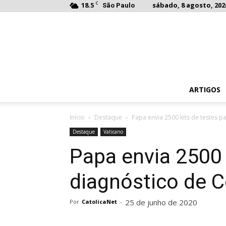
C
18.5
sábado, 8 agosto, 202
São Paulo
ARTIGOS
Início
Destaque
Papa envia 2500 kits de testes p
Destaque
Vaticano
Papa envia 2500 
diagnóstico de C
25 de junho de 2020
Por
CatolicaNet
-