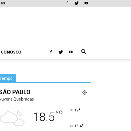
ões
E CONOSCO
Tempo
SÃO PAULO
Nuvens Quebradas
°
19
°
C
18.5
°
18.4