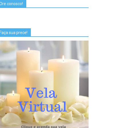
Ore conosco!
Faça sua prece!