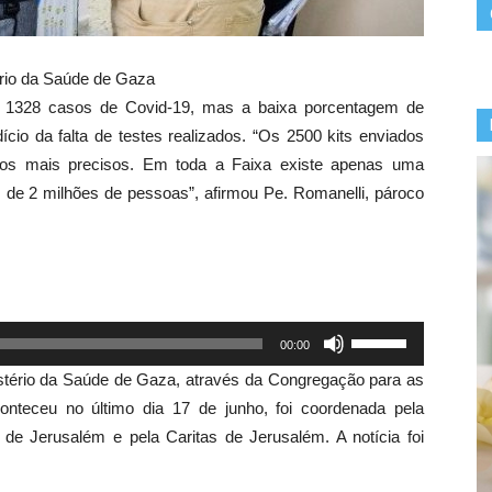
ério da Saúde de Gaza
ram 1328 casos de Covid-19, mas a baixa porcentagem de
ício da falta de testes realizados. “Os 2500 kits enviados
icos mais precisos. Em toda a Faixa existe apenas uma
 de 2 milhões de pessoas”, afirmou Pe. Romanelli, pároco
Use
00:00
as
stério da Saúde de Gaza, através da Congregação para as
setas
conteceu no último dia 17 de junho, foi coordenada pela
para
o de Jerusalém e pela Caritas de Jerusalém. A notícia foi
cima
ou