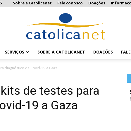
6.
Sobre a Catolicanet
Fale conosco
Doações
Informaç
SERVIÇOS
SOBRE A CATOLICANET
DOAÇÕES
FAL
Catolicanet
ara diagnóstico de Covid-19 a Gaza
kits de testes para
ovid-19 a Gaza