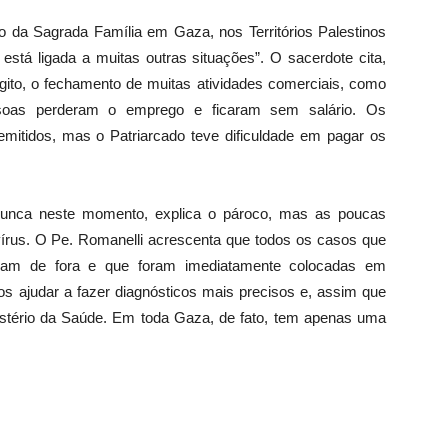
no da Sagrada Família em Gaza, nos Territórios Palestinos
stá ligada a muitas outras situações”. O sacerdote cita,
 Egito, o fechamento de muitas atividades comerciais, como
ssoas perderam o emprego e ficaram sem salário. Os
mitidos, mas o Patriarcado teve dificuldade em pagar os
nca neste momento, explica o pároco, mas as poucas
vírus. O Pe. Romanelli acrescenta que todos os casos que
eram de fora e que foram imediatamente colocadas em
os ajudar a fazer diagnósticos mais precisos e, assim que
istério da Saúde. Em toda Gaza, de fato, tem apenas uma