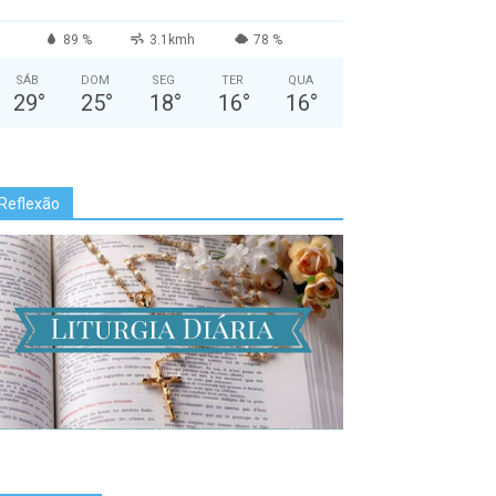
89 %
3.1kmh
78 %
SÁB
DOM
SEG
TER
QUA
29
°
25
°
18
°
16
°
16
°
Reflexão