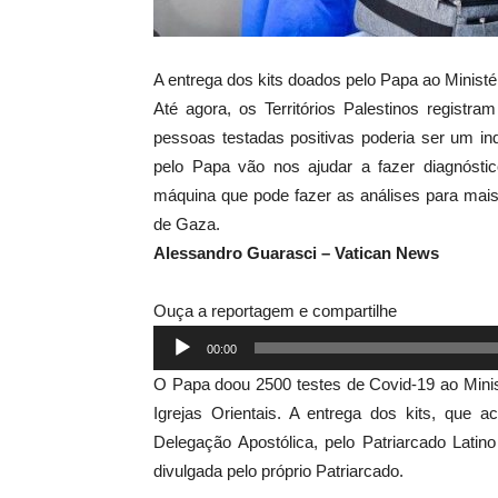
A entrega dos kits doados pelo Papa ao Minist
Até agora, os Territórios Palestinos regist
pessoas testadas positivas poderia ser um ind
pelo Papa vão nos ajudar a fazer diagnóst
máquina que pode fazer as análises para mais
de Gaza.
Alessandro Guarasci – Vatican News
Ouça a reportagem e compartilhe
Tocador
00:00
de
O Papa doou 2500 testes de Covid-19 ao Mini
áudio
Igrejas Orientais. A entrega dos kits, que a
Delegação Apostólica, pelo Patriarcado Latin
divulgada pelo próprio Patriarcado.