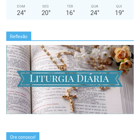
DOM
SEG
TER
QUA
QUI
24
°
20
°
16
°
24
°
19
°
Reflexão
Ore conosco!