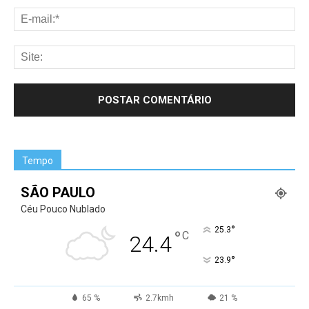
Tempo
SÃO PAULO
Céu Pouco Nublado
°
25.3
°
C
24.4
°
23.9
65 %
2.7kmh
21 %