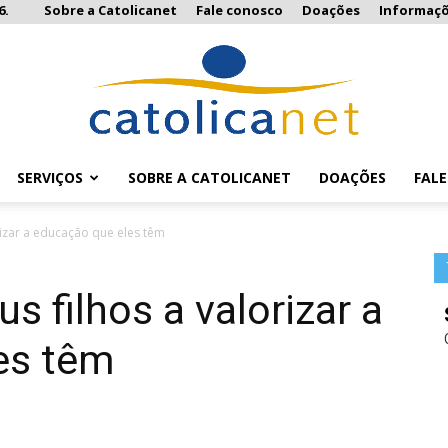
6.
Sobre a Catolicanet
Fale conosco
Doações
Informaç
SERVIÇOS
SOBRE A CATOLICANET
DOAÇÕES
FAL
Catolicanet
rizar a educação que eles têm
s filhos a valorizar a
es têm