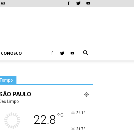
ões
E CONOSCO
Tempo
SÃO PAULO
Céu Limpo
°
24.1
°
C
22.8
°
21.7