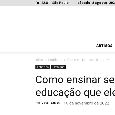
C
22.8
sábado, 8 agosto, 202
São Paulo
ARTIGOS
Início
Cotidiano
Como ensinar seus filhos a valo
Cotidiano
Destaque
Como ensinar seu
educação que el
16 de novembro de 2022
Por
CatolicaNet
-