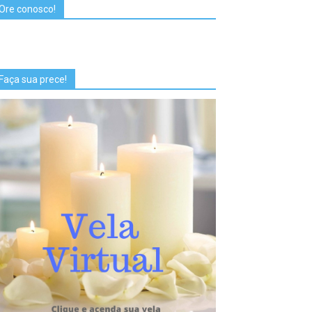
Ore conosco!
Faça sua prece!