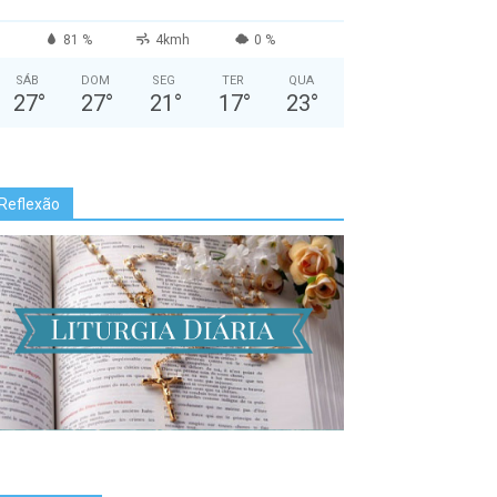
81 %
4kmh
0 %
SÁB
DOM
SEG
TER
QUA
27
°
27
°
21
°
17
°
23
°
Reflexão