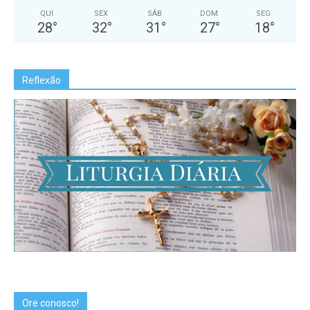
QUI
SEX
SÁB
DOM
SEG
28
°
32
°
31
°
27
°
18
°
Reflexão
Ore conosco!