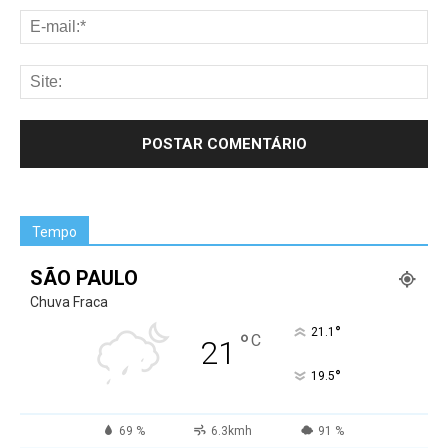
Tempo
SÃO PAULO
Chuva Fraca
°
21.1
°
C
21
°
19.5
69 %
6.3kmh
91 %