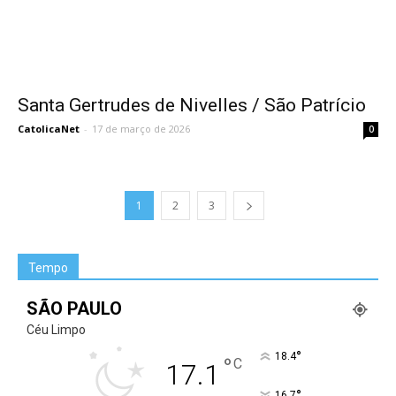
Santa Gertrudes de Nivelles / São Patrício
CatolicaNet
-
17 de março de 2026
0
1
2
3
Tempo
SÃO PAULO
Céu Limpo
°
18.4
°
C
17.1
°
16.7