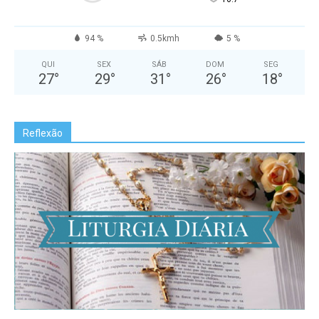
94 %
0.5kmh
5 %
QUI
SEX
SÁB
DOM
SEG
27
°
29
°
31
°
26
°
18
°
Reflexão