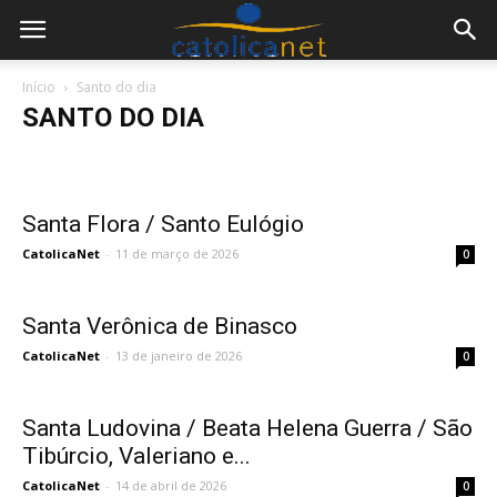
Início
Santo do dia
SANTO DO DIA
CNBB
Cotidiano
Destaque
Divulgação
Santo do dia
Sem categoria
Vaticano
Santa Flora / Santo Eulógio
CatolicaNet
-
11 de março de 2026
0
Santa Verônica de Binasco
CatolicaNet
-
13 de janeiro de 2026
0
Santa Ludovina / Beata Helena Guerra / São
Tibúrcio, Valeriano e...
CatolicaNet
-
14 de abril de 2026
0