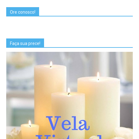
Ore conosco!
Faça sua prece!