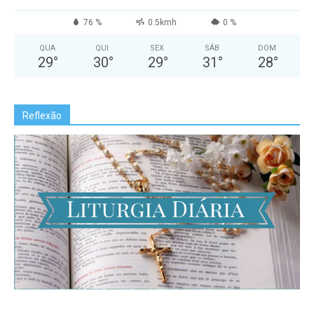
76 %
0.5kmh
0 %
QUA
QUI
SEX
SÁB
DOM
29
°
30
°
29
°
31
°
28
°
Reflexão