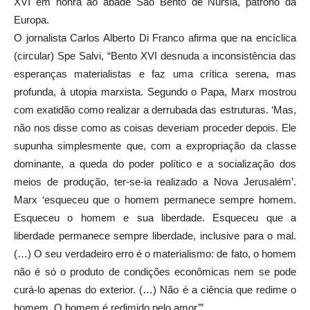
XVI em honra ao abade São Bento de Núrsia, patrono da
Europa.
O jornalista Carlos Alberto Di Franco afirma que na encíclica
(circular) Spe Salvi, “Bento XVI desnuda a inconsistência das
esperanças materialistas e faz uma crítica serena, mas
profunda, à utopia marxista. Segundo o Papa, Marx mostrou
com exatidão como realizar a derrubada das estruturas. ‘Mas,
não nos disse como as coisas deveriam proceder depois. Ele
supunha simplesmente que, com a expropriação da classe
dominante, a queda do poder político e a socialização dos
meios de produção, ter-se-ia realizado a Nova Jerusalém’.
Marx ‘esqueceu que o homem permanece sempre homem.
Esqueceu o homem e sua liberdade. Esqueceu que a
liberdade permanece sempre liberdade, inclusive para o mal.
(…) O seu verdadeiro erro é o materialismo: de fato, o homem
não é só o produto de condições econômicas nem se pode
curá-lo apenas do exterior. (…) Não é a ciência que redime o
homem. O homem é redimido pelo amor’”.