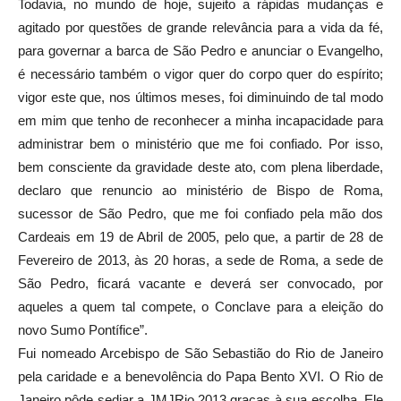
Todavia, no mundo de hoje, sujeito a rápidas mudanças e
agitado por questões de grande relevância para a vida da fé,
para governar a barca de São Pedro e anunciar o Evangelho,
é necessário também o vigor quer do corpo quer do espírito;
vigor este que, nos últimos meses, foi diminuindo de tal modo
em mim que tenho de reconhecer a minha incapacidade para
administrar bem o ministério que me foi confiado. Por isso,
bem consciente da gravidade deste ato, com plena liberdade,
declaro que renuncio ao ministério de Bispo de Roma,
sucessor de São Pedro, que me foi confiado pela mão dos
Cardeais em 19 de Abril de 2005, pelo que, a partir de 28 de
Fevereiro de 2013, às 20 horas, a sede de Roma, a sede de
São Pedro, ficará vacante e deverá ser convocado, por
aqueles a quem tal compete, o Conclave para a eleição do
novo Sumo Pontífice”.
Fui nomeado Arcebispo de São Sebastião do Rio de Janeiro
pela caridade e a benevolência do Papa Bento XVI. O Rio de
Janeiro pôde sediar a JMJRio 2013 graças à sua escolha. Ele