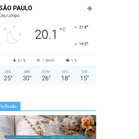
SÃO PAULO
Céu Limpo
°
21.8
°
C
20.1
°
19.5
67 %
1.3kmh
1 %
SEX
SÁB
DOM
SEG
TER
25
°
30
°
26
°
18
°
15
°
Reflexão