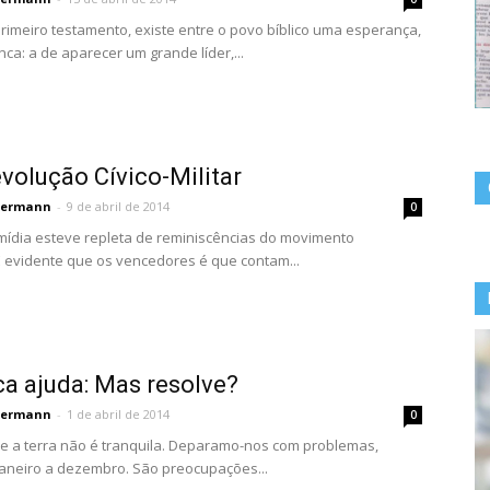
imeiro testamento, existe entre o povo bíblico uma esperança,
ca: a de aparecer um grande líder,...
evolução Cívico-Militar
permann
-
9 de abril de 2014
0
mídia esteve repleta de reminiscências do movimento
 É evidente que os vencedores é que contam...
ca ajuda: Mas resolve?
permann
-
1 de abril de 2014
0
e a terra não é tranquila. Deparamo-nos com problemas,
 janeiro a dezembro. São preocupações...