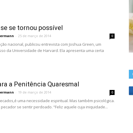
se se tornou possível
permann
-
25 de março de 2014
0
ação nacional, publicou entrevista com Joshua Green, um
sso da Universidade de Harvard. Ela apresenta uma certa
ara a Penitência Quaresmal
permann
-
19 de março de 2014
0
ecados,é uma necessidade espiritual. Mas também psicológica.
ecador se sentir perdoado. “Feliz aquele cuja iniquidade...