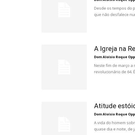
Desde os tempos do pr
que não desfalece nun
A Igreja na R
Dom Aloísio Roque Op
Neste fim de março a 
revolucionário de 64.
Atitude estói
Dom Aloísio Roque Op
A vida do homem sobr
quase dia e noite, de