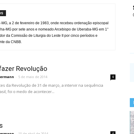
OS
a-MG, a 2 de fevereiro de 1983, onde recebeu ordenação episcopal
anha-MG por sete anos e nomeado Arcebispo de Uberaba-MG em 1°
or da Comissão de Liturgia do Leste II por cinco períodos e
nte da CNBB.
 fazer Revolução
permann
-
5 de maio de 2014
0
s da Revolução de 31 de março, a intervir na sequência
rasil, foi o medo de acontecer...
s
permann
-
15 de abril de 2014
0