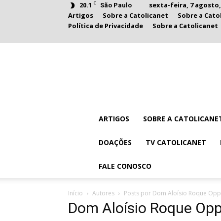
C
20.1
sexta-feira, 7 agosto,
São Paulo
Artigos
Sobre a Catolicanet
Sobre a Cato
Política de Privacidade
Sobre a Catolicanet
ARTIGOS
SOBRE A CATOLICANE
DOAÇÕES
TV CATOLICANET
FALE CONOSCO
Início
Autores
Posts por Dom Aloísio Roque Op
Dom Aloísio Roque Op