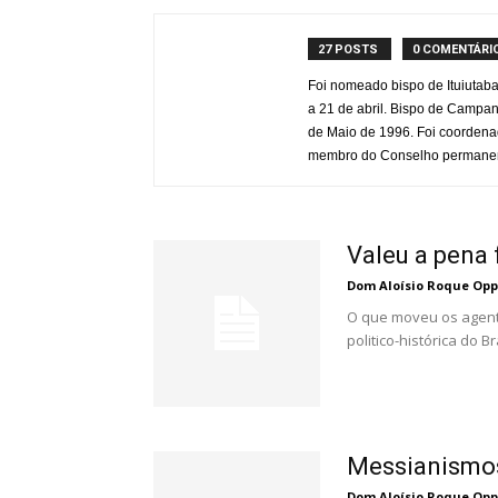
27 POSTS
0 COMENTÁRI
Foi nomeado bispo de Ituiutab
a 21 de abril. Bispo de Camp
de Maio de 1996. Foi coordenad
membro do Conselho permane
Valeu a pena
Dom Aloísio Roque Op
O que moveu os agente
politico-histórica do B
Messianismo
Dom Aloísio Roque Op