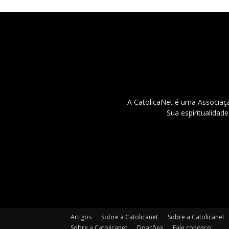
A CatolicaNet é uma Associaçã
Sua espiritualidad
Artigos
Sobre a Catolicanet
Sobre a Catolicanet
Sobre a Catolicanet
Doações
Fale conosco