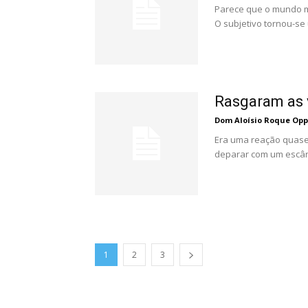
Parece que o mundo m
O subjetivo tornou-se 
Rasgaram as 
Dom Aloísio Roque Op
Era uma reação quase t
deparar com um escând
1
2
3