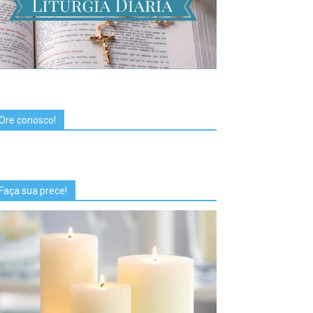
Ore conosco!
Faça sua prece!