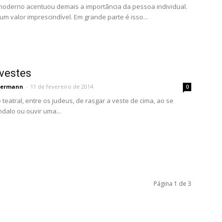
oderno acentuou demais a importância da pessoa individual.
um valor imprescindível. Em grande parte é isso...
vestes
permann
-
11 de fevereiro de 2014
0
eatral, entre os judeus, de rasgar a veste de cima, ao se
alo ou ouvir uma...
Página 1 de 3