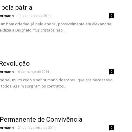
pela pátria
permann
-
11 de março de 2014
0
 um bom cidadão. Já pelo ano 50, possivelmente em Alexandria,
 dizia a Diogneto: “Os cristãos não...
 Revolução
permann
-
6 de março de 2014
0
social, muito cedo o ser humano descobriu que era necessário
todos. Assim surgiram os contratos...
Permanente de Convivência
permann
-
21 de fevereiro de 2014
0