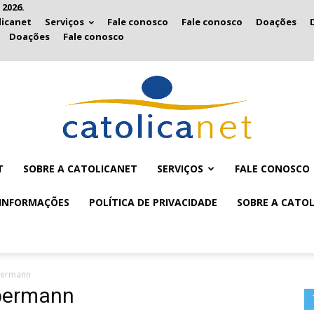
 2026.
licanet
Serviços
Fale conosco
Fale conosco
Doações
Doações
Fale conosco
T
SOBRE A CATOLICANET
SERVIÇOS
FALE CONOSCO
Catolicanet
INFORMAÇÕES
POLÍTICA DE PRIVACIDADE
SOBRE A CATO
permann
permann