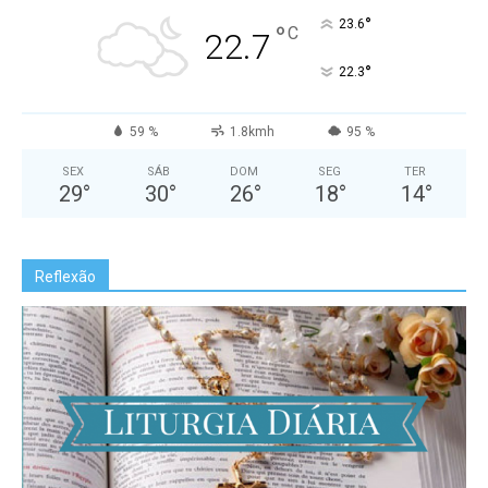
°
23.6
°
C
22.7
°
22.3
59 %
1.8kmh
95 %
SEX
SÁB
DOM
SEG
TER
29
°
30
°
26
°
18
°
14
°
Reflexão