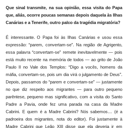
Que sinal transmite, na sua opinião, essa visita do Papa
que, aliás, ocorre poucas semanas depois daquela às Ilhas
Canárias e a Tenerife, outro palco da tragédia migratória?
É interessante. O Papa foi às Ilhas Canárias e usou essa
expressão: “parem, convertam-se”. Na região de Agrigento,
essa palavra “convertam-se” remete inevitavelmente — pois
está muito recente na memória de todos — ao grito de João
Paulo II no Vale dos Templos: “Digo a vocês, homens da
máfia, convertam-se, pois um dia virá o julgamento de Deus”.
Depois, passamos do “parem e convertam-se” — justamente
no que diz respeito aos migrantes — para outro pequeno
parêntese, pequeno mas significativo, com a visita do Santo
Padre a Pavia, onde fez uma parada na casa da Madre
Cabrini. E quem é a Madre Cabrini? Nós sabemos… (é a
padroeira dos migrantes, nota do editor). Foi justamente à
Madre Cabrini que Leão XIII disse que ela deveria ir em