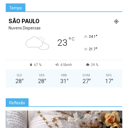
Tempo
SÃO PAULO
Nuvens Dispersas
°
24.1
°
C
23
°
21.7
67 %
4.5kmh
29 %
QUI
SEX
SÁB
DOM
SEG
28
°
28
°
31
°
27
°
17
°
Reflexão