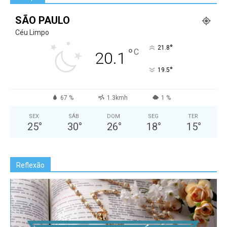
SÃO PAULO
Céu Limpo
°
21.8
°
C
20.1
°
19.5
67 %
1.3kmh
1 %
SEX
SÁB
DOM
SEG
TER
25
°
30
°
26
°
18
°
15
°
Reflexão