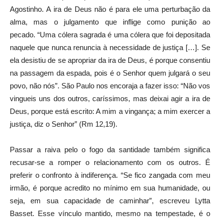
Agostinho. A ira de Deus não é para ele uma perturbação da
alma, mas o julgamento que inflige como punição ao
pecado. “Uma cólera sagrada é uma cólera que foi depositada
naquele que nunca renuncia à necessidade de justiça […]. Se
ela desistiu de se apropriar da ira de Deus, é porque consentiu
na passagem da espada, pois é o Senhor quem julgará o seu
povo, não nós”. São Paulo nos encoraja a fazer isso: “Não vos
vingueis uns dos outros, caríssimos, mas deixai agir a ira de
Deus, porque está escrito: A mim a vingança; a mim exercer a
justiça, diz o Senhor” (Rm 12,19).
Passar a raiva pelo o fogo da santidade também significa
recusar-se a romper o relacionamento com os outros. É
preferir o confronto à indiferença. “Se fico zangada com meu
irmão, é porque acredito no mínimo em sua humanidade, ou
seja, em sua capacidade de caminhar”, escreveu Lytta
Basset. Esse vínculo mantido, mesmo na tempestade, é o