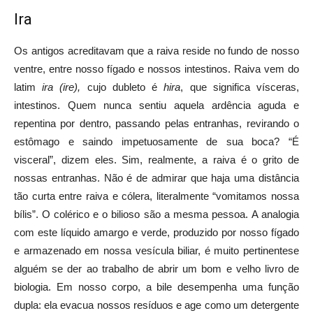
Ira
Os antigos acreditavam que a raiva reside no fundo de nosso
ventre, entre nosso fígado e nossos intestinos. Raiva vem do
latim
ira (ire),
cujo dubleto é
hira
, que significa vísceras,
intestinos. Quem nunca sentiu aquela ardência aguda e
repentina por dentro, passando pelas entranhas, revirando o
estômago e saindo impetuosamente de sua boca? “É
visceral”, dizem eles. Sim, realmente, a raiva é o grito de
nossas entranhas. Não é de admirar que haja uma distância
tão curta entre raiva e cólera, literalmente “vomitamos nossa
bílis”. O colérico e o bilioso são a mesma pessoa. A analogia
com este líquido amargo e verde, produzido por nosso fígado
e armazenado em nossa vesícula biliar, é muito pertinentese
alguém se der ao trabalho de abrir um bom e velho livro de
biologia. Em nosso corpo, a bile desempenha uma função
dupla: ela evacua nossos resíduos e age como um detergente