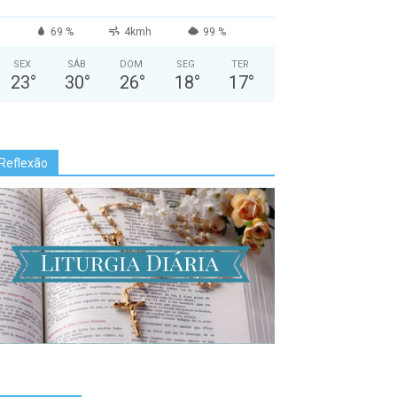
69 %
4kmh
99 %
SEX
SÁB
DOM
SEG
TER
23
°
30
°
26
°
18
°
17
°
Reflexão