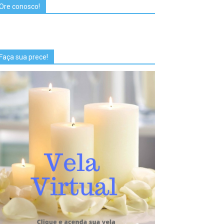
Ore conosco!
Faça sua prece!