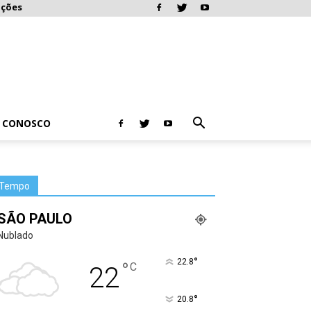
ações
E CONOSCO
Tempo
SÃO PAULO
Nublado
°
22.8
°
C
22
°
20.8