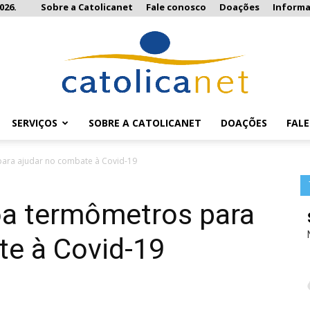
026.
Sobre a Catolicanet
Fale conosco
Doações
Inform
SERVIÇOS
SOBRE A CATOLICANET
DOAÇÕES
FAL
Catolicanet
ara ajudar no combate à Covid-19
oa termômetros para
te à Covid-19