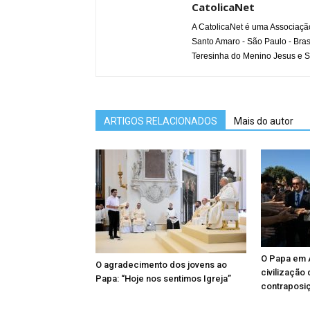
CatolicaNet
A CatolicaNet é uma Associaçã
Santo Amaro - São Paulo - Bras
Teresinha do Menino Jesus e S
ARTIGOS RELACIONADOS
Mais do autor
O Papa em A
O agradecimento dos jovens ao
civilização
Papa: “Hoje nos sentimos Igreja”
contraposi