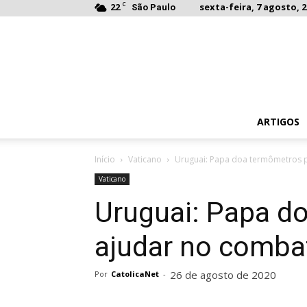
C
22
sexta-feira, 7 agosto, 2
São Paulo
ARTIGOS
Início
Vaticano
Uruguai: Papa doa termômetros p
Vaticano
Uruguai: Papa d
ajudar no comba
26 de agosto de 2020
Por
CatolicaNet
-