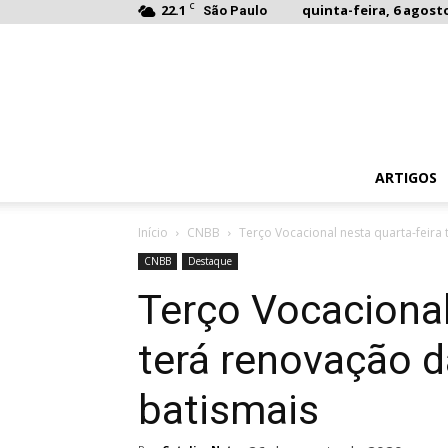
C
22.1
quinta-feira, 6 agosto
São Paulo
ARTIGOS
Início
CNBB
Terço Vocacional nesta quarta-feir
CNBB
Destaque
Terço Vocacional
terá renovação 
batismais