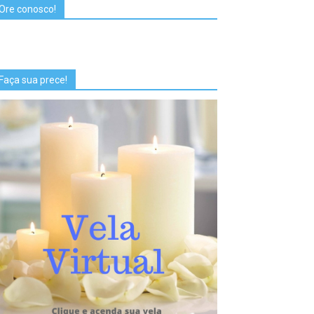
Ore conosco!
Faça sua prece!