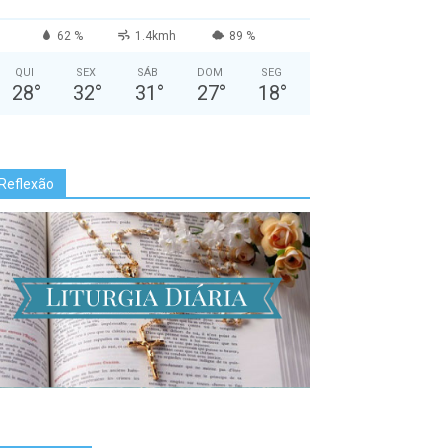
62 %
1.4kmh
89 %
QUI
SEX
SÁB
DOM
SEG
28
°
32
°
31
°
27
°
18
°
Reflexão