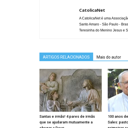
CatolicaNet
A CatolicaNet é uma Associaçã
Santo Amaro - São Paulo - Bras
Teresinha do Menino Jesus e S
ARTIGOS RELACIONADOS
Mais do autor
Santas e irmãs! 4 pares de irmãs
100 anos de
que se ajudaram mutuamente a
Sales: past
chegar a Deus
primeiras 