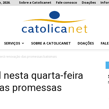
, 2026.
Sobre a Catolicanet
Fale conosco
Doações
Info
SERVIÇOS
SOBRE A CATOLICANET
DOAÇÕES
FAL
Catolicanet
a terá renovação das promessas batismais
 nesta quarta-feira
das promessas