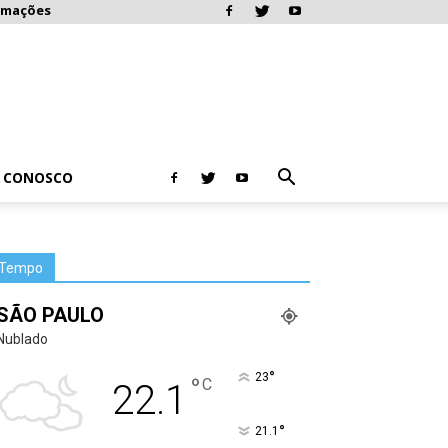
rmações
E CONOSCO
Tempo
SÃO PAULO
Nublado
°
23
°
C
22.1
°
21.1