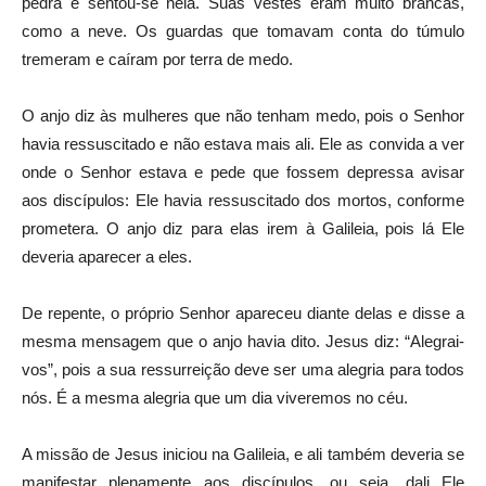
pedra e sentou-se nela. Suas vestes eram muito brancas,
como a neve. Os guardas que tomavam conta do túmulo
tremeram e caíram por terra de medo.
O anjo diz às mulheres que não tenham medo, pois o Senhor
havia ressuscitado e não estava mais ali. Ele as convida a ver
onde o Senhor estava e pede que fossem depressa avisar
aos discípulos: Ele havia ressuscitado dos mortos, conforme
prometera. O anjo diz para elas irem à Galileia, pois lá Ele
deveria aparecer a eles.
De repente, o próprio Senhor apareceu diante delas e disse a
mesma mensagem que o anjo havia dito. Jesus diz: “Alegrai-
vos”, pois a sua ressurreição deve ser uma alegria para todos
nós. É a mesma alegria que um dia viveremos no céu.
A missão de Jesus iniciou na Galileia, e ali também deveria se
manifestar plenamente aos discípulos, ou seja, dali Ele