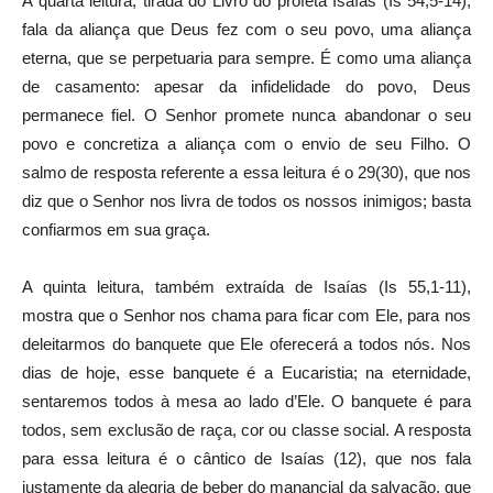
A quarta leitura, tirada do Livro do profeta Isaías (Is 54,5-14),
fala da aliança que Deus fez com o seu povo, uma aliança
eterna, que se perpetuaria para sempre. É como uma aliança
de casamento: apesar da infidelidade do povo, Deus
permanece fiel. O Senhor promete nunca abandonar o seu
povo e concretiza a aliança com o envio de seu Filho. O
salmo de resposta referente a essa leitura é o 29(30), que nos
diz que o Senhor nos livra de todos os nossos inimigos; basta
confiarmos em sua graça.
A quinta leitura, também extraída de Isaías (Is 55,1-11),
mostra que o Senhor nos chama para ficar com Ele, para nos
deleitarmos do banquete que Ele oferecerá a todos nós. Nos
dias de hoje, esse banquete é a Eucaristia; na eternidade,
sentaremos todos à mesa ao lado d’Ele. O banquete é para
todos, sem exclusão de raça, cor ou classe social. A resposta
para essa leitura é o cântico de Isaías (12), que nos fala
justamente da alegria de beber do manancial da salvação, que