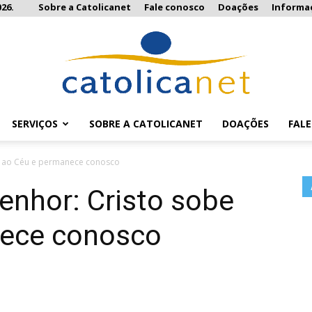
26.
Sobre a Catolicanet
Fale conosco
Doações
Informa
SERVIÇOS
SOBRE A CATOLICANET
DOAÇÕES
FAL
Catolicanet
e ao Céu e permanece conosco
enhor: Cristo sobe
nece conosco