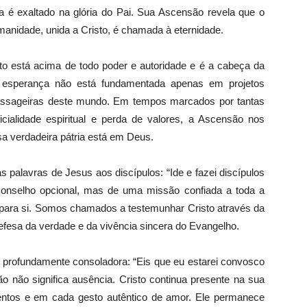
a é exaltado na glória do Pai. Sua Ascensão revela que o
manidade, unida a Cristo, é chamada à eternidade.
sto está acima de todo poder e autoridade e é a cabeça da
ssa esperança não está fundamentada apenas em projetos
assageiras deste mundo. Em tempos marcados por tantas
rficialidade espiritual e perda de valores, a Ascensão nos
sa verdadeira pátria está em Deus.
 palavras de Jesus aos discípulos: “Ide e fazei discípulos
onselho opcional, mas de uma missão confiada a toda a
s para si. Somos chamados a testemunhar Cristo através da
defesa da verdade e da vivência sincera do Evangelho.
rofundamente consoladora: “Eis que eu estarei convosco
o não significa ausência. Cristo continua presente na sua
mentos e em cada gesto autêntico de amor. Ele permanece