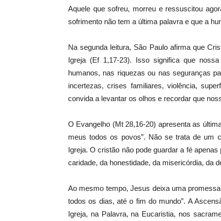
Aquele que sofreu, morreu e ressuscitou agor
sofrimento não tem a última palavra e que a hu
Na segunda leitura, São Paulo afirma que Cri
Igreja (Ef 1,17-23). Isso significa que no
humanos, nas riquezas ou nas seguranças p
incertezas, crises familiares, violência, supe
convida a levantar os olhos e recordar que nos
O Evangelho (Mt 28,16-20) apresenta as últimas
meus todos os povos”. Não se trata de um c
Igreja. O cristão não pode guardar a fé apena
caridade, da honestidade, da misericórdia, da 
Ao mesmo tempo, Jesus deixa uma promessa p
todos os dias, até o fim do mundo”. A Ascensã
Igreja, na Palavra, na Eucaristia, nos sacra