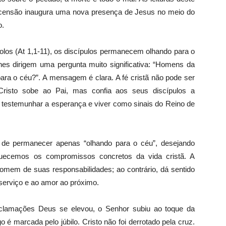
censão inaugura uma nova presença de Jesus no meio do
o.
stolos (At 1,1-11), os discípulos permanecem olhando para o
hes dirigem uma pergunta muito significativa: “Homens da
 para o céu?”. A mensagem é clara. A fé cristã não pode ser
Cristo sobe ao Pai, mas confia aos seus discípulos a
, testemunhar a esperança e viver como sinais do Reino de
de permanecer apenas “olhando para o céu”, desejando
quecemos os compromissos concretos da vida cristã. A
omem de suas responsabilidades; ao contrário, dá sentido
o serviço e ao amor ao próximo.
aclamações Deus se elevou, o Senhor subiu ao toque da
ngo é marcada pelo júbilo. Cristo não foi derrotado pela cruz.