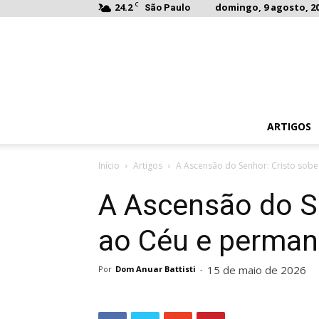
C
24.2
domingo, 9 agosto, 20
São Paulo
ARTIGOS
Início
Artigos
A Ascensão do Senhor: Cristo sob
A Ascensão do S
ao Céu e perma
15 de maio de 2026
Por
Dom Anuar Battisti
-