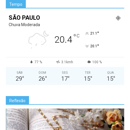
Tempo
SÃO PAULO
Chuva Moderada
°
21.1
°
C
20.4
°
20.1
77 %
3.1kmh
100 %
SÁB
DOM
SEG
TER
QUA
29
°
26
°
17
°
15
°
15
°
Reflexão