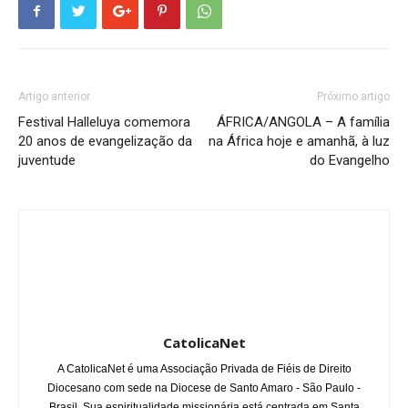
Artigo anterior
Próximo artigo
Festival Halleluya comemora
ÁFRICA/ANGOLA – A família
20 anos de evangelização da
na África hoje e amanhã, à luz
juventude
do Evangelho
CatolicaNet
A CatolicaNet é uma Associação Privada de Fiéis de Direito
Diocesano com sede na Diocese de Santo Amaro - São Paulo -
Brasil. Sua espiritualidade missionária está centrada em Santa