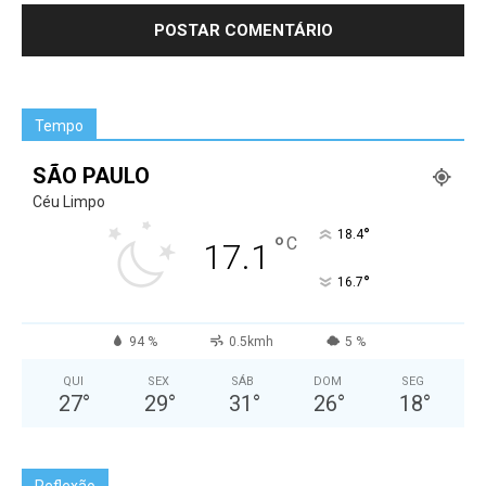
Tempo
SÃO PAULO
Céu Limpo
°
18.4
°
C
17.1
°
16.7
94 %
0.5kmh
5 %
QUI
SEX
SÁB
DOM
SEG
27
°
29
°
31
°
26
°
18
°