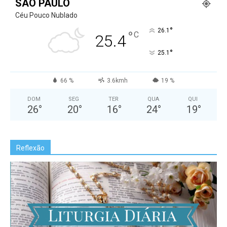
SÃO PAULO
Céu Pouco Nublado
°
26.1
°
C
25.4
°
25.1
66 %
3.6kmh
19 %
DOM
SEG
TER
QUA
QUI
26
°
20
°
16
°
24
°
19
°
Reflexão