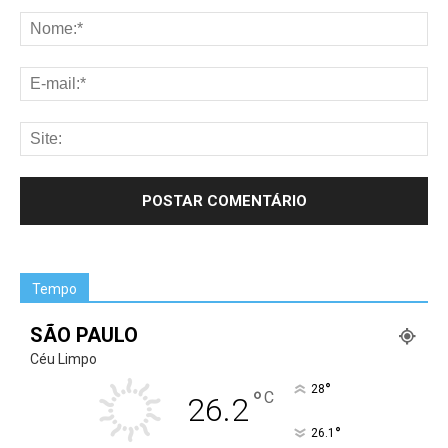
Tempo
SÃO PAULO
Céu Limpo
°
28
°
C
26.2
°
26.1