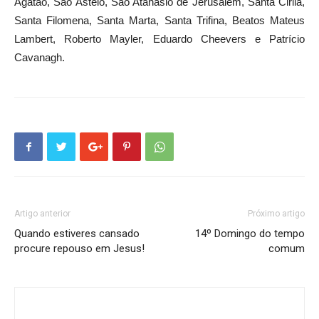
Agatão, São Asteio, São Atanásio de Jerusalém, Santa Cirila,
Santa Filomena, Santa Marta, Santa Trifina, Beatos Mateus
Lambert, Roberto Mayler, Eduardo Cheevers e Patrício
Cavanagh.
Artigo anterior
Próximo artigo
Quando estiveres cansado
14º Domingo do tempo
procure repouso em Jesus!
comum