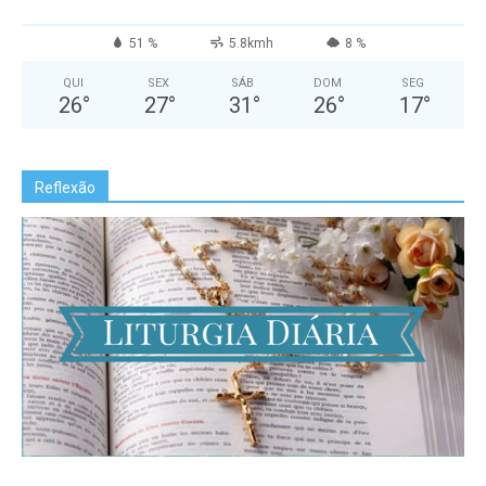
51 %
5.8kmh
8 %
QUI
SEX
SÁB
DOM
SEG
26
°
27
°
31
°
26
°
17
°
Reflexão