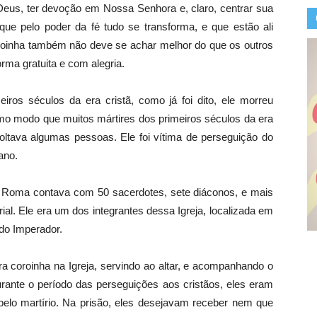
m Deus, ter devoção em Nossa Senhora e, claro, centrar sua
ue pelo poder da fé tudo se transforma, e que estão ali
roinha também não deve se achar melhor do que os outros
orma gratuita e com alegria.
eiros séculos da era cristã, como já foi dito, ele morreu
smo modo que muitos mártires dos primeiros séculos da era
evoltava algumas pessoas. Ele foi vítima de perseguição do
ano.
 de Roma contava com 50 sacerdotes, sete diáconos, e mais
ial. Ele era um dos integrantes dessa Igreja, localizada em
do Imperador.
 era coroinha na Igreja, servindo ao altar, e acompanhando o
rante o período das perseguições aos cristãos, eles eram
elo martírio. Na prisão, eles desejavam receber nem que