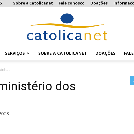
6.
Sobre a Catolicanet
Fale conosco
Doações
Informaç
SERVIÇOS
SOBRE A CATOLICANET
DOAÇÕES
FAL
Catolicanet
oinhas
ministério dos
2023