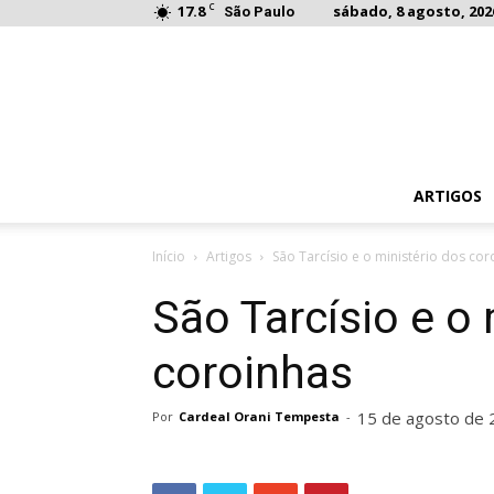
C
17.8
sábado, 8 agosto, 202
São Paulo
ARTIGOS
Início
Artigos
São Tarcísio e o ministério dos cor
São Tarcísio e o 
coroinhas
15 de agosto de 
Por
Cardeal Orani Tempesta
-