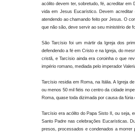
acólito devem ter, sobretudo, fé, acreditar e
vida em Jesus Eucarístico. Devem acreditar q
atendendo ao chamando feito por Jesus. O co
que não são, deve servir ao seu ministério de f
São Tarcísio foi um mártir da Igreja dos prim
defendendo a fé em Cristo e na Igreja, do me
cristã, e Tarcísio ainda era coroinha o que r
império romano, mediada pelo imperador Valeri
Tarcísio residia em Roma, na Itália. A Igreja
ou menos 50 mil fiéis no centro da cidade imper
Roma, quase toda dizimada por causa da fúria 
Tarcísio era acólito do Papa Sisto II, ou seja,
Santo Padre nas celebrações Eucarísticas. Du
presos, processados e condenados a morrer p