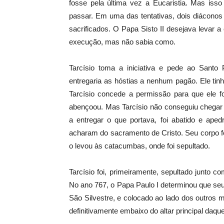
fosse pela última vez a Eucaristia. Mas iss
passar. Em uma das tentativas, dois diáconos
sacrificados. O Papa Sisto II desejava levar
execução, mas não sabia como.
Tarcísio toma a iniciativa e pede ao Santo
entregaria as hóstias a nenhum pagão. Ele tin
Tarcísio concede a permissão para que ele f
abençoou. Mas Tarcísio não conseguiu chegar à
a entregar o que portava, foi abatido e aped
acharam do sacramento de Cristo. Seu corpo fo
o levou às catacumbas, onde foi sepultado.
Tarcísio foi, primeiramente, sepultado junto
No ano 767, o Papa Paulo I determinou que seu 
São Silvestre, e colocado ao lado dos outros m
definitivamente embaixo do altar principal daqu