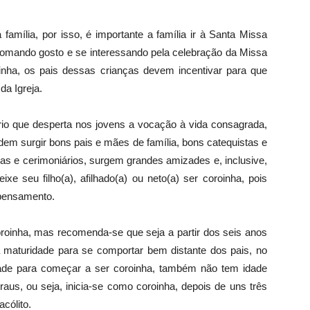
família, por isso, é importante a família ir à Santa Missa
tomando gosto e se interessando pela celebração da Missa
inha, os pais dessas crianças devem incentivar para que
da Igreja.
ário que desperta nos jovens a vocação à vida consagrada,
dem surgir bons pais e mães de família, bons catequistas e
nhas e cerimoniários, surgem grandes amizades e, inclusive,
xe seu filho(a), afilhado(a) ou neto(a) ser coroinha, pois
pensamento.
oinha, mas recomenda-se que seja a partir dos seis anos
a maturidade para se comportar bem distante dos pais, no
ade para começar a ser coroinha, também não tem idade
aus, ou seja, inicia-se como coroinha, depois de uns três
acólito.