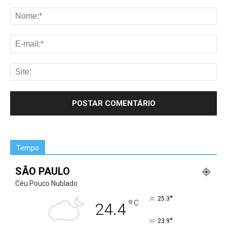
Tempo
SÃO PAULO
Céu Pouco Nublado
°
25.3
°
C
24.4
°
23.9