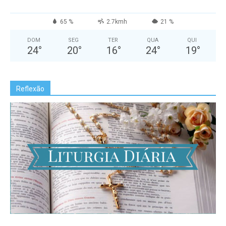
65 %
2.7kmh
21 %
DOM
SEG
TER
QUA
QUI
24
°
20
°
16
°
24
°
19
°
Reflexão