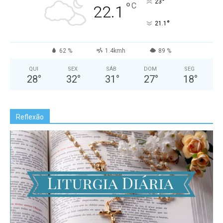
°
23
°
C
22.1
°
21.1
62 %
1.4kmh
89 %
QUI
SEX
SÁB
DOM
SEG
28
°
32
°
31
°
27
°
18
°
Reflexão