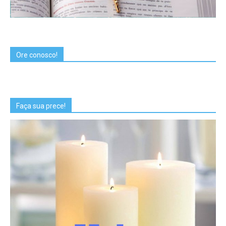
Ore conosco!
Faça sua prece!