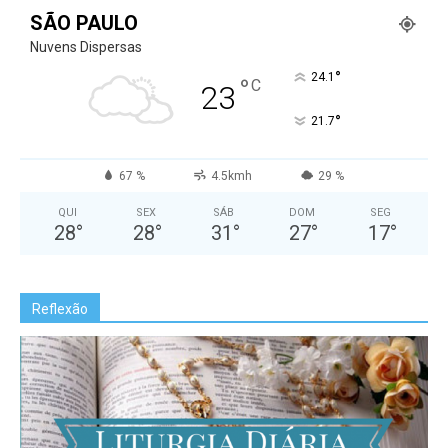
SÃO PAULO
Nuvens Dispersas
°
24.1
°
C
23
°
21.7
67 %
4.5kmh
29 %
QUI
SEX
SÁB
DOM
SEG
28
°
28
°
31
°
27
°
17
°
Reflexão