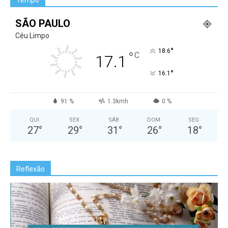
Tempo
SÃO PAULO
Céu Limpo
°
18.6
°
C
17.1
°
16.1
91 %
1.3kmh
0 %
QUI
SEX
SÁB
DOM
SEG
27
°
29
°
31
°
26
°
18
°
Reflexão