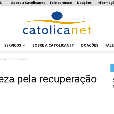
6.
Sobre a Catolicanet
Fale conosco
Doações
Informaç
SERVIÇOS
SOBRE A CATOLICANET
DOAÇÕES
FAL
Catolicanet
ção de dom Geraldo
eza pela recuperação