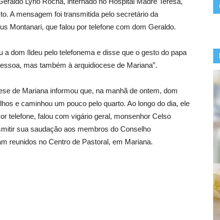
raldo Lyrio Rocha, internado no Hospital Madre Teresa,
o. A mensagem foi transmitida pelo secretário da
s Montanari, que falou por telefone com dom Geraldo.
 a dom Ildeu pelo telefonema e disse que o gesto do papa
 pessoa, mas também à arquidiocese de Mariana”.
ese de Mariana informou que, na manhã de ontem, dom
lhos e caminhou um pouco pelo quarto. Ao longo do dia, ele
or telefone, falou com vigário geral, monsenhor Celso
nsmitir sua saudação aos membros do Conselho
am reunidos no Centro de Pastoral, em Mariana.