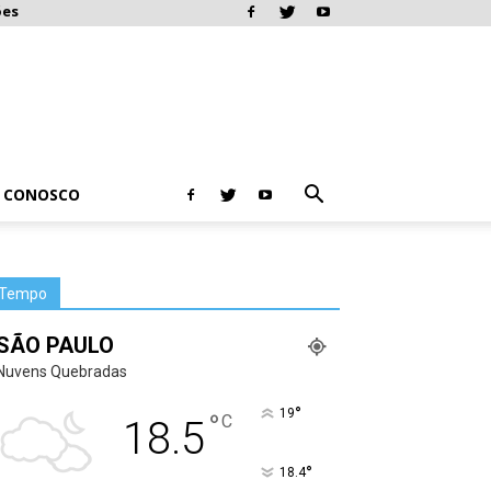
ões
E CONOSCO
Tempo
SÃO PAULO
Nuvens Quebradas
°
19
°
C
18.5
°
18.4