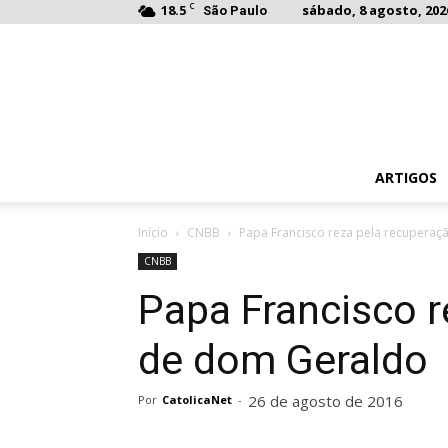
C
18.5
sábado, 8 agosto, 202
São Paulo
ARTIGOS
Início
CNBB
Papa Francisco reza pela recupera
CNBB
Papa Francisco r
de dom Geraldo
26 de agosto de 2016
Por
CatolicaNet
-