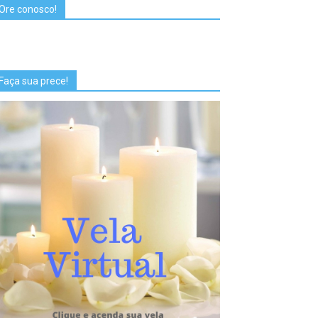
Ore conosco!
Faça sua prece!