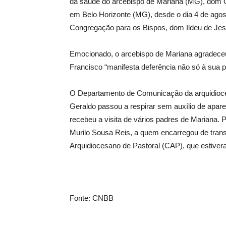
da saúde do arcebispo de Mariana (MG), dom Ge
em Belo Horizonte (MG), desde o dia 4 de agost
Congregação para os Bispos, dom Ildeu de Jesu
Emocionado, o arcebispo de Mariana agradeceu
Francisco “manifesta deferência não só à sua
O Departamento de Comunicação da arquidioc
Geraldo passou a respirar sem auxílio de apare
recebeu a visita de vários padres de Mariana. P
Murilo Sousa Reis, a quem encarregou de tra
Arquidiocesano de Pastoral (CAP), que estiver
Fonte: CNBB