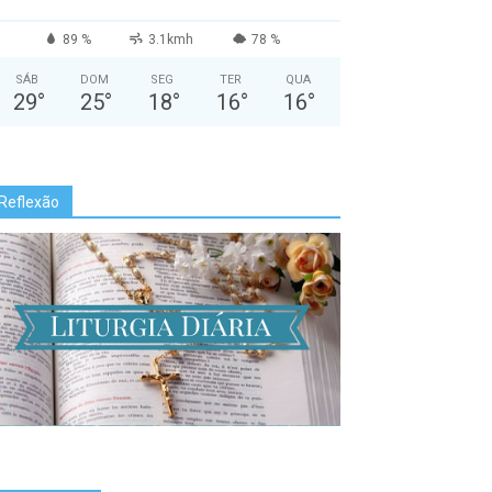
89 %
3.1kmh
78 %
SÁB
DOM
SEG
TER
QUA
29
°
25
°
18
°
16
°
16
°
Reflexão