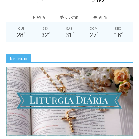
°
19.5
69 %
6.3kmh
91 %
QUI
SEX
SÁB
DOM
SEG
28
°
32
°
31
°
27
°
18
°
Reflexão