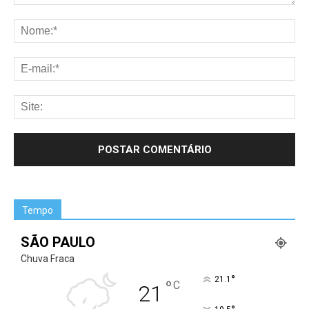
Tempo
SÃO PAULO
Chuva Fraca
°
21.1
°
C
21