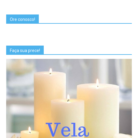
Ore conosco!
Faça sua prece!