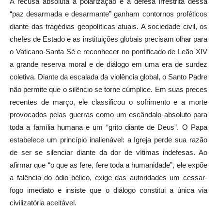
A recusa absoluta à polarização e a defesa irrestrita dessa
“paz desarmada e desarmante” ganham contornos proféticos
diante das tragédias geopolíticas atuais. A sociedade civil, os
chefes de Estado e as instituições globais precisam olhar para
o Vaticano-Santa Sé e reconhecer no pontificado de Leão XIV
a grande reserva moral e de diálogo em uma era de surdez
coletiva. Diante da escalada da violência global, o Santo Padre
não permite que o silêncio se torne cúmplice. Em suas preces
recentes de março, ele classificou o sofrimento e a morte
provocados pelas guerras como um escândalo absoluto para
toda a família humana e um “grito diante de Deus”. O Papa
estabelece um princípio inalienável: a Igreja perde sua razão
de ser se silenciar diante da dor de vítimas indefesas. Ao
afirmar que “o que as fere, fere toda a humanidade”, ele expõe
a falência do ódio bélico, exige das autoridades um cessar-
fogo imediato e insiste que o diálogo constitui a única via
civilizatória aceitável.