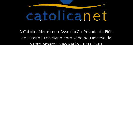
A CatolicaNet é uma Associação Privada de Fiéis
de Direito Diocesano com sede na Diocese de
Santo Amaro - São Paulo - Brasil. Sua
espiritualidade missionária está centrada em
Santa Teresinha do Menino Jesus e São Francisco
Xavier.
Contato:
catolicanet@catolicanet.com.br
Sobre a Catolicanet
Fale conosco
Doações
TV Catolicanet
Política de Privacidade