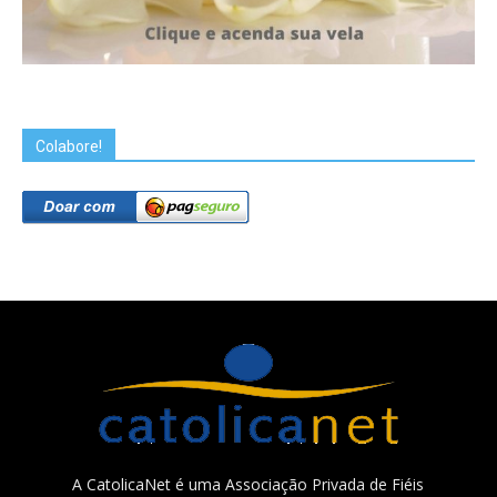
Colabore!
A CatolicaNet é uma Associação Privada de Fiéis