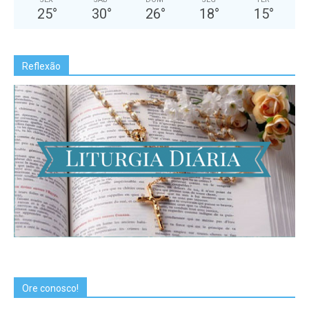
25
°
30
°
26
°
18
°
15
°
Reflexão
Ore conosco!