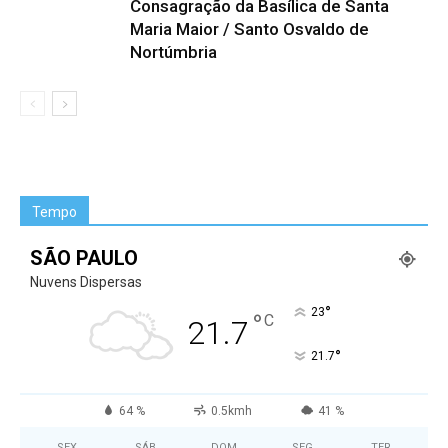
Consagração da Basílica de Santa
Maria Maior / Santo Osvaldo de
Nortúmbria
Tempo
SÃO PAULO
Nuvens Dispersas
°
23
°
C
21.7
°
21.7
64 %
0.5kmh
41 %
SEX
SÁB
DOM
SEG
TER