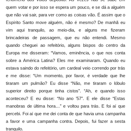
quem votar e por isso se espera um pouco, e se dá a alguém
que não vai sair, para ver como as coisas vão. É assim que o
Espírito Santo move alguém, não é mesmo? De manhã eu
vim aqui tranquilo, ao meio-dia, e alguns me fizeram
brincadeiras de passagem, que eu não entendi. Mesmo
quando cheguei ao refeitório, alguns bispos do centro da
Europa me disseram: “Vamos, eminência, o que nos conta
sobre a América Latina? Eles me examinaram. Quando eu
estava saindo do refeitório, um cardeal veio correndo por trás
e me disse: “Um momento, por favor, é verdade que lhe
tiraram um pulmão? Eu disse “Não, me tiraram o lóbulo
superior direito porque tinha cistos”. “Ah, e quando isso
aconteceu? E eu disse: “No ano ’57″. E ele disse “Estas
manobras de última hora…” e voltou para trás. E foi aí que
percebi. Foi aí que me dei conta de que havia uma campanha
a favor e uma campanha contra. Depois, fui fazer a sesta
tranquilo.