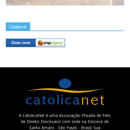
Colabore!
A CatolicaNet é uma Associação Privada de Fiéis
de Direito Diocesano com sede na Diocese de
Santo Amaro - São Paulo - Brasil. Sua