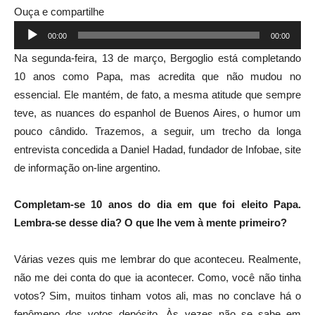
Ouça e compartilhe
Tocador
00:00
00:00
de
Na segunda-feira, 13 de março, Bergoglio está completando
áudio
10 anos como Papa, mas acredita que não mudou no
essencial. Ele mantém, de fato, a mesma atitude que sempre
teve, as nuances do espanhol de Buenos Aires, o humor um
pouco cândido. Trazemos, a seguir, um trecho da longa
entrevista concedida a
Daniel Hadad, fundador de Infobae, site
de informação on-line argentino.
Completam-se 10 anos do dia em que foi eleito Papa.
Lembra-se desse dia? O que lhe vem à mente primeiro?
Várias vezes quis me lembrar do que aconteceu. Realmente,
não me dei conta do que ia acontecer. Como, você não tinha
votos? Sim, muitos tinham votos ali, mas no conclave há o
fenômeno dos votos depósito. Às vezes não se sabe em