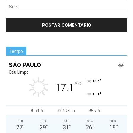
Tempo
SÃO PAULO
Céu Limpo
°
18.6
°
C
17.1
°
16.1
91 %
1.3kmh
0 %
QUI
SEX
SÁB
DOM
SEG
27
°
29
°
31
°
26
°
18
°