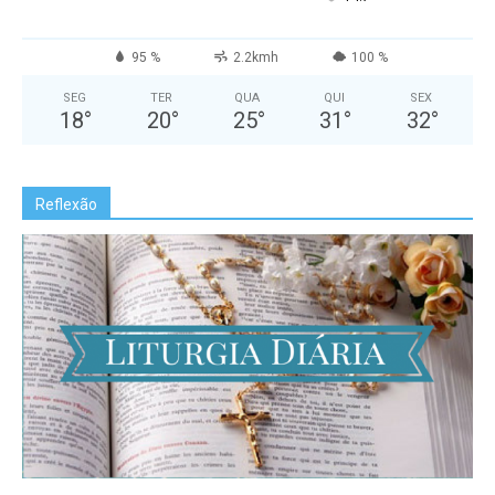
95 %
2.2kmh
100 %
SEG
TER
QUA
QUI
SEX
18
°
20
°
25
°
31
°
32
°
Reflexão