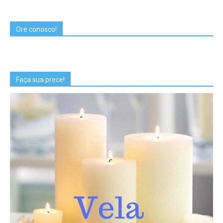
Ore conosco!
Faça sua prece!