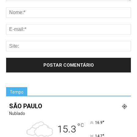
Tempo
SÃO PAULO
Nublado
°
16.9
°
C
15.3
°
14.7