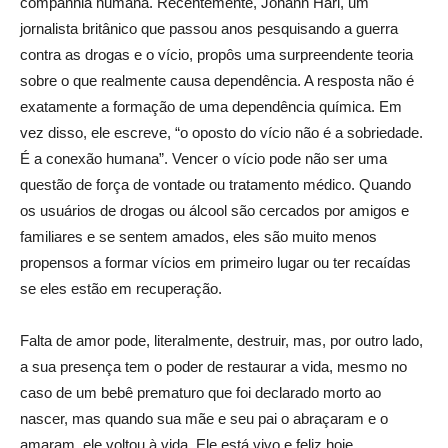
companhia humana. Recentemente, Johann Hari, um
jornalista britânico que passou anos pesquisando a guerra
contra as drogas e o vício, propôs uma surpreendente teoria
sobre o que realmente causa dependência. A resposta não é
exatamente a formação de uma dependência química. Em
vez disso, ele escreve, “o oposto do vício não é a sobriedade.
É a conexão humana”. Vencer o vício pode não ser uma
questão de força de vontade ou tratamento médico. Quando
os usuários de drogas ou álcool são cercados por amigos e
familiares e se sentem amados, eles são muito menos
propensos a formar vícios em primeiro lugar ou ter recaídas
se eles estão em recuperação.
Falta de amor pode, literalmente, destruir, mas, por outro lado,
a sua presença tem o poder de restaurar a vida, mesmo no
caso de um bebê prematuro que foi declarado morto ao
nascer, mas quando sua mãe e seu pai o abraçaram e o
amaram, ele voltou à vida. Ele está vivo e feliz hoje.