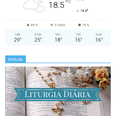
°
C
18.5
°
18.4
89 %
3.1kmh
78 %
SÁB
DOM
SEG
TER
QUA
29
°
25
°
18
°
16
°
16
°
Reflexão