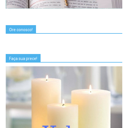
Ore conosco!
Faça sua prece!