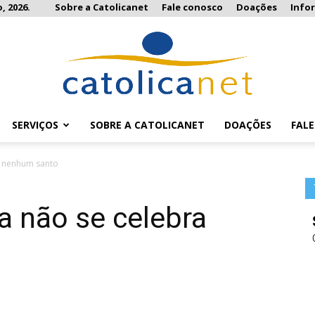
, 2026.
Sobre a Catolicanet
Fale conosco
Doações
Info
SERVIÇOS
SOBRE A CATOLICANET
DOAÇÕES
FAL
Catolicanet
a nenhum santo
 não se celebra