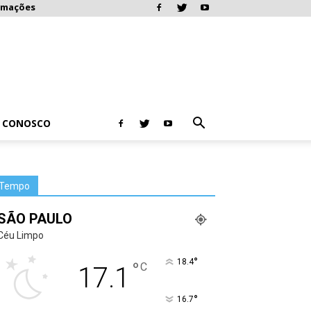
rmações
E CONOSCO
Tempo
SÃO PAULO
Céu Limpo
°
18.4
°
C
17.1
°
16.7