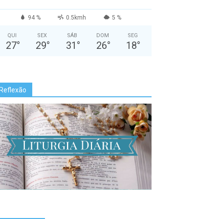
94 %
0.5kmh
5 %
QUI
SEX
SÁB
DOM
SEG
27
°
29
°
31
°
26
°
18
°
Reflexão