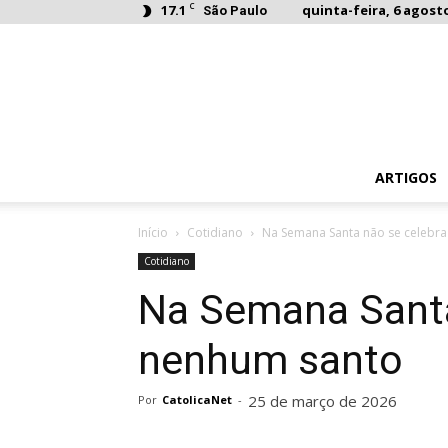
C
17.1
quinta-feira, 6 agosto
São Paulo
ARTIGOS
Início
Cotidiano
Na Semana Santa não se celebr
Cotidiano
Na Semana Santa
nenhum santo
25 de março de 2026
Por
CatolicaNet
-