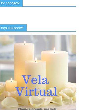
Ore conosco!
Faça sua prece!