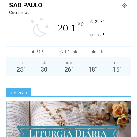
SÃO PAULO
Céu Limpo
°
21.8
°
C
20.1
°
19.5
67 %
1.3kmh
1 %
SEX
SÁB
DOM
SEG
TER
25
°
30
°
26
°
18
°
15
°
Reflexão