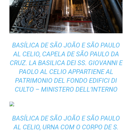
BASÍLICA DE SÃO JOÃO E SÃO PAULO
AL CELIO, CAPELA DE SÃO PAULO DA
CRUZ.
LA BASILICA DEI SS. GIOVANNI E
PAOLO AL CELIO APPARTIENE AL
PATRIMONIO DEL FONDO EDIFICI DI
CULTO – MINISTERO DELL’INTERNO
BASÍLICA DE SÃO JOÃO E SÃO PAULO
AL CELIO, URNA COM O CORPO DE S.