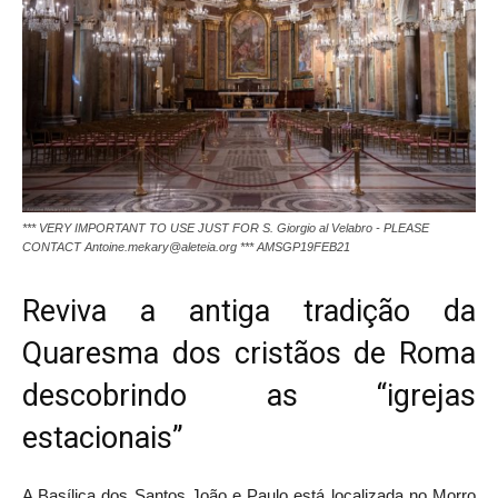
*** VERY IMPORTANT TO USE JUST FOR S. Giorgio al Velabro - PLEASE
CONTACT Antoine.mekary@aleteia.org *** AMSGP19FEB21
Reviva a antiga tradição da
Quaresma dos cristãos de Roma
descobrindo as “igrejas
estacionais”
A Basílica dos Santos João e Paulo está localizada no Morro