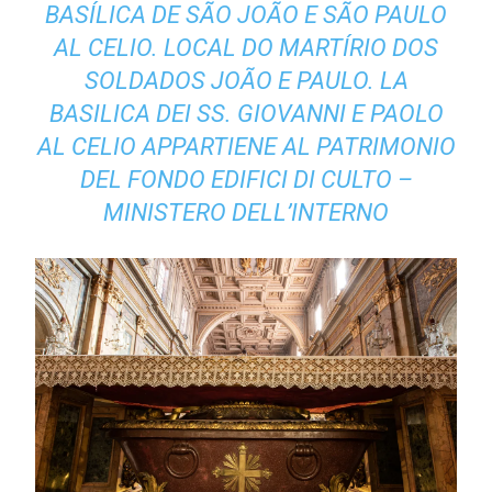
BASÍLICA DE SÃO JOÃO E SÃO PAULO
AL CELIO. LOCAL DO MARTÍRIO DOS
SOLDADOS JOÃO E PAULO.
LA
BASILICA DEI SS. GIOVANNI E PAOLO
AL CELIO APPARTIENE AL PATRIMONIO
DEL FONDO EDIFICI DI CULTO –
MINISTERO DELL’INTERNO