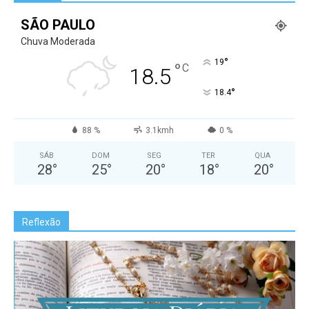
SÃO PAULO
Chuva Moderada
°
19
°
C
18.5
°
18.4
88 %
3.1kmh
0 %
SÁB
DOM
SEG
TER
QUA
28
°
25
°
20
°
18
°
20
°
Reflexão