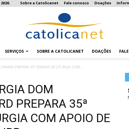
 2026.
Sobre a Catolicanet
Fale conosco
Doações
Infor
SERVIÇOS
SOBRE A CATOLICANET
DOAÇÕES
FAL
Catolicanet
ISNARD PREPARA 35ª SEMANA DE LITURGIA COM...
URGIA DOM
RD PREPARA 35ª
URGIA COM APOIO DE