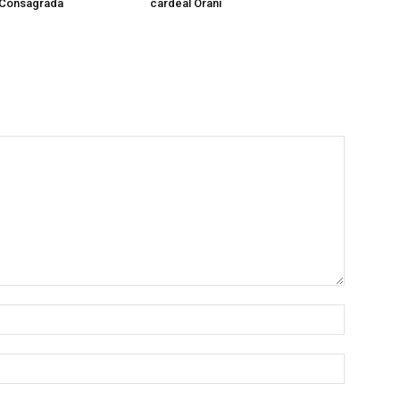
 Consagrada
cardeal Orani