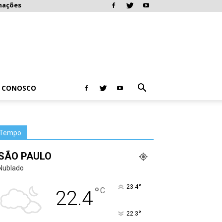
mações
E CONOSCO
Tempo
SÃO PAULO
Nublado
°
23.4
°
C
22.4
°
22.3