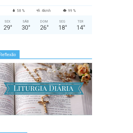
58 %
4kmh
99 %
SEX
SÁB
DOM
SEG
TER
29
°
30
°
26
°
18
°
14
°
Reflexão