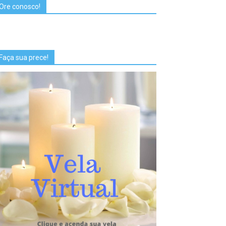
Ore conosco!
Faça sua prece!