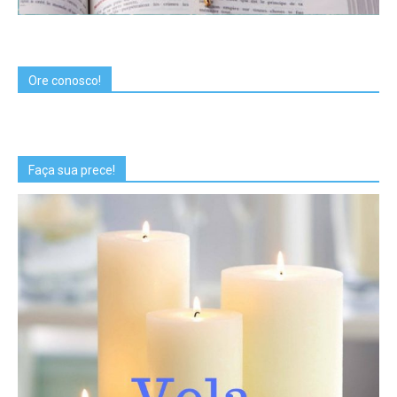
Ore conosco!
Faça sua prece!