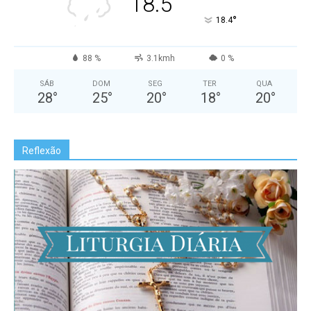
18.5
°
18.4
88 %
3.1kmh
0 %
SÁB
DOM
SEG
TER
QUA
28
°
25
°
20
°
18
°
20
°
Reflexão